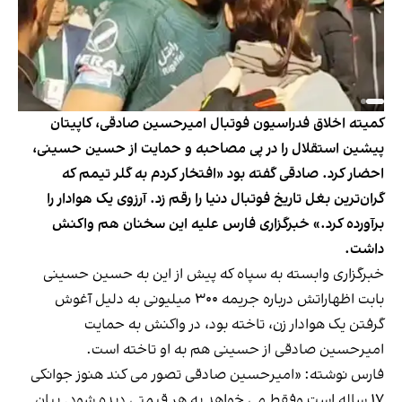
کمیته اخلاق فدراسیون فوتبال امیرحسین صادقی، کاپیتان
پیشین استقلال را در پی مصاحبه و حمایت از حسین حسینی،
احضار کرد. صادقی گفته بود «افتخار کردم به گلر تیمم که
گران‌ترین بغل تاریخ فوتبال دنیا را رقم زد. آرزوی یک هوادار را
برآورده کرد.» خبرگزاری فارس علیه این سخنان هم واکنش
داشت.
خبرگزاری وابسته به سپاه که پیش از این به حسین حسینی
بابت اظهاراتش درباره جریمه ۳۰۰ میلیونی به دلیل آغوش
گرفتن یک هوادار زن، تاخته بود، در واکنش به حمایت
امیرحسین صادقی از حسینی هم به او تاخته است.
فارس نوشته: «امیرحسین صادقی تصور می کند هنوز جوانکی
۱۷ ساله است وفقط می خواهد به هر قیمتی دیده شود. بیان