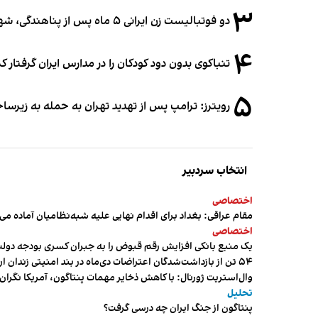
۳
دو فوتبالیست زن ایرانی ۵ ماه پس از پناهندگی، شهروند استرالیا شدند
۴
تنباکوی بدون دود کودکان را در مدارس ایران گرفتار 
۵
رویترز: ترامپ پس از تهدید تهران به حمله به زیرس
انتخاب سردبیر
اختصاصی
مقام عراقی: بغداد برای اقدام نهایی علیه شبه‌نظامیان آماده می
اختصاصی
یک منبع بانکی افزایش رقم قبوض را به جبران کسری بودجه دول
۵۴ تن از بازداشت‌شدگان اعتراضات دی‌ماه در بند امنیتی زندان اردبیل به سر می‌برند
وال‌استریت ژورنال: با کاهش ذخایر مهمات پنتاگون، آمریکا نگرا
تحلیل
پنتاگون از جنگ ایران چه درسی گرفت؟