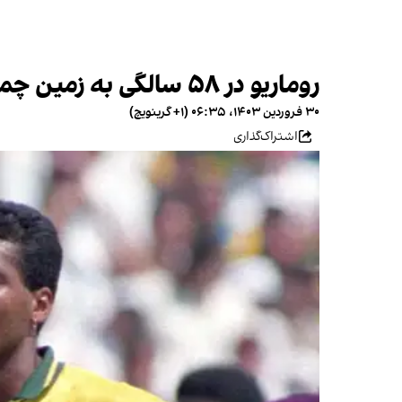
روماریو در ۵۸ سالگی به زمین چمن بر می‌گردد، البته در کنار پسرش و با باشگاه خانوادگی!
۳۰ فروردین ۱۴۰۳، ۰۶:۳۵ (‎+۱ گرینویچ)
اشتراک‌گذاری