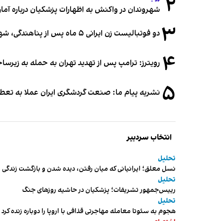
۲
شهروندان در واکنش به اظهارات پزشکیان درباره آمار ج
۳
دو فوتبالیست زن ایرانی ۵ ماه پس از پناهندگی، شهروند استرالیا شدند
۴
رویترز: ترامپ پس از تهدید تهران به حمله به زیرس
۵
نشریه پیام ما: صنعت گردشگری ایران عملا به تع
انتخاب سردبیر
تحلیل
نسل معلق؛ ایرانیانی که میان رفتن، دیده شدن و بازگشت زندگی م
تحلیل
رییس‌جمهور تشریفات؛ پزشکیان در حاشیه روزهای جنگ
تحلیل
هجوم به سئوتا معامله مهاجرتی قذافی با اروپا را دوباره زنده کرد