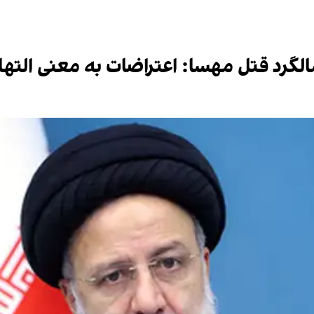
سالگرد قتل مهسا: اعتراضات به معنی الت