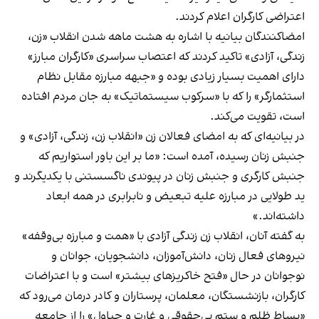
اعتراضی کارگران اعلام کردند.
امضاکنندگان بیانیه با اشاره به هشت ماهه شدن انقلاب «زن،
زندگی، آزادی» تاکید کردند که اعتصاب سراسری «کارگران مبارز»
دارای اهمیت بسیار زیادی بوده و «جبهه مبارزه مقابل نظام
استثمارگر» را که با «سرکوب سیستماتیک» به جان مردم افتاده
است، تقویت می‌کند.
در بیانیه‌ای که به امضای فعالان زن «انقلاب زن، زندگی، آزادی» و
جنبش زنان رسیده، آمده است: «ما بر این باور استواریم که
جنبش کارگری و جنبش زنان در پیوندی ناگسستنی با یکدیگرند و
ید طولایی در مبارزه علیه تبعیض و نابرابری در همه ابعاد
داشته‌اند.»
به گفته آنان، انقلاب زن زندگی آزادی با «همت و مبارزه بی‌وقفه»
نیروهای فعال زنان، دانش‌آموزان، دانشجویان، جوانان و
نوجوانان در حال «فتح خاکریزهای بیشتر» است و با اعتراضات
کارگران، بازنشستگان، معلمان، پرستاران و کادر درمان می‌رود که
«بساط ظلم و ستم بی‌حقوقی و غارت و چپاول» را از جامعه