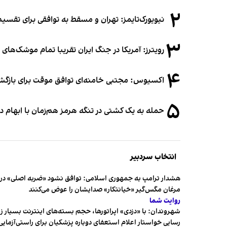
۲
نیویورک‌تایمز: تهران و مسقط به توافقی برای تقسیم
۳
رویترز: آمریکا در جنگ ایران تقریبا تمام موشک‌های د
۴
اکسیوس: مجتبی خامنه‌ای توافق موقت برای بازگشای
۵
حمله به یک کشتی در تنگه هرمز هم‌زمان با ابهام در
انتخاب سردبیر
هشدار ترامپ به جمهوری اسلامی: توافق نشود «ضربه اصلی» در 
مرغان مگس‌گیر «خیانتکار» صدایشان را عوض می‌کنند
روایت شما
شهروندان:‌ با «دزدی» اپراتورها، حجم بسته‌های اینترنت بسیار ز
رسایی خواستار اعلام استعفای دوباره پزشکیان برای راستی‌آزمایی