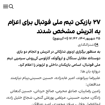
۲۷ بازیکن تیم ملی فوتبال برای اعزام
به اتریش مشخص شدند
۲۵ شهریور ۱۴۰۱، ۱۷:۴۲ (‎+۱ گرینویچ)
اشتراک‌گذاری
به منظور برگزاری اردوی تدارکاتی در اتریش و انجام دو بازی
دوستانه مقابل سنگال و اروگوئه، کارلوس کی‌روش سرمربی تیم
ملی فوتبال، اسامی بازیکنان داخلی و لژیونر را اعلام کرد.
دروازه بان ها:
علیرضا بیرانوند، امیر عابدزاده، حسین حسینی،پیام نیازمند
مدافعان:
رامین رضاییان، صادق محرمی، صالح حردانی، حسین کنعانی
زادگان، مجید حسینی، مرتضی پورعلی گنجی، شجاع خلیل زاده،
ابوالفضل جلالی، میلاد محمدی، امید نورافکن