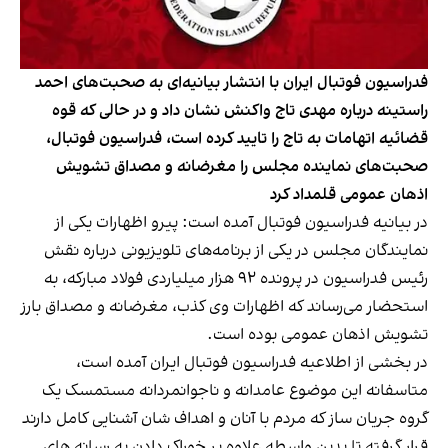
فدراسیون فوتبال ایران با انتشار بیانیه‌ای به صحبت‌های احمد
راستینه درباره مهدی تاج واکنش نشان داد و در حالی که قوه
قضائیه اتهامات به تاج را تایید کرده است، فدراسیون فوتبال،
صحبت‌های نماینده مجلس را مغرضانه و مصداق تشویش
اذهان عمومی قلمداد کرد
در بیانیه فدراسیون فوتبال آمده است: پیرو اظهارات یکی از
نمایندگان مجلس در یکی از برنامه‌های تلویزیونی درباره نقش
رئیس فدراسیون در پرونده ۹۲ هزار میلیاردی فولاد مبارکه، به
استحضار می‌رساند که اظهارات وی کذب، مغرضانه و مصداق بارز
تشویش اذهان عمومی بوده است.
در بخشی از اطلاعیه فدراسیون فوتبال ایران آمده است،
متاسفانه این موضوع عامدانه و ناجوانمردانه مستمسک یک
گروه جریان ساز که مردم با آنان و اهداف شان آشنایی کامل دارند
قرار گرفته تا بدین واسطه علاوه بر خوراک دادن به رسانه های