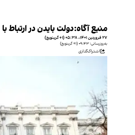
منبع آگاه:دولت بایدن در ارتباط با
۲۷ فروردین ۱۴۰۱، ۰۵:۳۸ (‎+۱ گرینویچ)
به‌روزرسانی: ۰۹:۴۳ (‎+۱ گرینویچ)
اشتراک‌گذاری