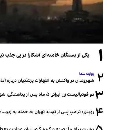
۱
یکی از بستگان خامنه‌ای آشکارا در پی جذب 
۲
روایت شما
شهروندان در واکنش به اظهارات پزشکیان درباره آمار ج
۳
دو فوتبالیست زن ایرانی ۵ ماه پس از پناهندگی، شهروند استرالیا شدند
۴
رویترز: ترامپ پس از تهدید تهران به حمله به زیرس
نشریه پیام ما: صنعت گردشگری ایران عملا به تع