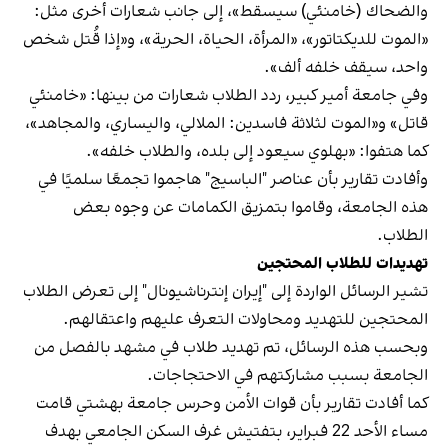
والضحاك (خامنئي) سيسقط»، إلى جانب شعارات أخرى مثل:
«الموت للديكتاتور»، «المرأة، الحياة، الحرية»، و«إذا قُتل شخص
واحد، سيقف خلفه ألف».
وفي جامعة أمير كبير، ردد الطلاب شعارات من بينها: «خامنئي
قاتل» و«الموت لثلاثة فاسدين: الملالي، واليساري، والمجاهد»،
كما هتفوا: «بهلوي سيعود إلى بلده، والطلاب خلفه».
وأفادت تقارير بأن عناصر "الباسيج" هاجموا تجمعًا سلميًا في
هذه الجامعة، وقاموا بتمزيق الكمامات عن وجوه بعض
الطلاب.
تهديدات للطلاب المحتجين
تشير الرسائل الواردة إلى "إيران إنترناشيونال" إلى تعرض الطلاب
المحتجين للتهديد ومحاولات التعرف عليهم واعتقالهم.
وبحسب هذه الرسائل، تم تهديد طلاب في مشهد بالفصل من
الجامعة بسبب مشاركتهم في الاحتجاجات.
كما أفادت تقارير بأن قوات الأمن وحرس جامعة بهشتي قامت
مساء الأحد 22 فبراير، بتفتيش غرف السكن الجامعي بهدف