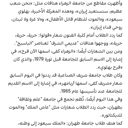
وأظهرت مقاطع من جامعة الزهراء هتافات مثل: «نحن شعب
عظيم، سنستعيد إيران»، و«هذه المعركة الأخيرة، بهلوي
سيعود»، و«الموت للنظام قاتل الأطفال»، و«لا غزة ولا لبنان،
روحي فداء إيران».
كما ردد الطلاب أمام كلية الفنون شعار «قولوا: حرية، حرية،
حرية»، ووجهوا هتافات "عديمي الشرف" لعناصر "الباسيج".
ومن بين الشعارات أيضًا: «الزهراء كفى، اسمها الآن فرح»، في
إشارة إلى الاسم السابق للجامعة قبل ثورة 1979، والذي كان
«فرح بهلوي».
وكان طلاب جامعة شريف الصناعية قد رددوا في اليوم السابق
شعار «شريف كفى، اسمها آريامهر»، في إشارة إلى الاسم القديم
للجامعة عند تأسيسها عام 1965.
وفي هذا اليوم أيضًا، نُظم تجمع في جامعة "علم وثقافة"
بطهران، حيث ردد الطلاب شعارات مثل "عاش الملك" و«الموت
للديكتاتور».
كما هتف طلاب جامعة طهران: «الملك سيعود إلى وطنه،