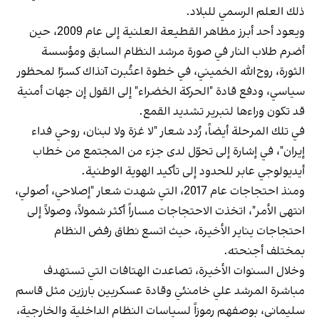
ذلك العلم الرسمي للبلاد.
ويعود أحد أبرز مظاهر القطيعة العلنية إلى عام 2009، حين
أضرم طلاب النار في صورة مرشد النظام السابق ومؤسسة
الثورة، روح‌الله الخميني، في خطوة اعتُبرت آنذاك كسرًا لمحظور
سياسي، ودفع قادة "الحركة الخضراء" إلى القول إن جهات أمنية
قد تكون وراءها لتبرير تشديد القمع.
في تلك المرحلة أيضاً، رُدد شعار "لا غزة ولا لبنان، روحي فداء
إيران"، في إشارة إلى تحوّل لدى جزء من المجتمع من خطاب
أيديولوجي عابر للحدود إلى تأكيد الهوية الوطنية.
ومنذ احتجاجات عام 2017، التي شهدت شعار "إصلاحي، أصولي،
انتهى الأمر"، اتخذت الاحتجاجات مساراً أكثر شمولاً، وصولاً إلى
احتجاجات يناير الأخيرة، حيث اتسع نطاق رفض النظام
بمختلف أجنحته.
وخلال السنوات الأخيرة، تصاعدت الهتافات التي تستهدف
مباشرة المرشد علي خامنئي وقادة عسكريين بارزين مثل قاسم
سليماني، بوصفهم رموزاً لسياسات النظام الداخلية والخارجية،