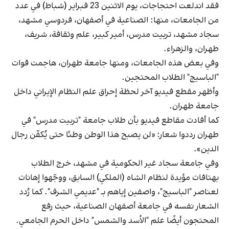
فقد اندلعت احتجاجات، يوم الاثنين 23 فبراير (شباط) في عدد
من الجامعات، منها: الصناعية في أصفهان، فردوسي مشهد،
سجاد مشهد، تربيت مدرس، أمير كبير، علم وثقافة، شريف،
طهران، والزهراء.
وفي بعض هذه الجامعات، ومنها جامعة طهران، هاجمت قوات
"الباسيج" الطلاب المحتجين.
وأظهر مقطع فيديو آخر لحظة إحراق علم النظام الإيراني داخل
جامعة طهران.
كما أفادت مقاطع فيديو بأن طلاب جامعة "تربيت مدرس" في
طهران رددوا شعار: «لن يصبح هذا الوطن وطنًا حتى يُكفّن رجال
الدين».
وفي جامعة سجاد غير الحكومية في مشهد، خرج الطلاب
بهتافات مؤيدة لنظام الشاه (الملكي) السابق، ووجّهوا إهانات
لعناصر "الباسيج"، واصفين إياهم بـ "عديمي الشرف". كما رُدد
الشعار نفسه في جامعة أصفهان الصناعية، حيث رفع
المحتجون أيضًا علم "الأسد والشمس" داخل الحرم الجامعي.