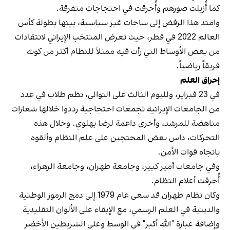
كما أُزيلت صورهم وأُحرقت في احتجاجات متفرقة.
وامتد هذا الرفض إلى ساحات غير سياسية، بينها بطولة كأس
العالم 2022 في قطر، حيث تعرض المنتخب الإيراني لانتقادات
من بعض الأوساط التي رأت فيه ممثلاً للنظام أكثر من كونه
فريقاً رياضياً.
إحراق العلم
في 23 فبراير، ولليوم الثالث على التوالي، نظم طلاب في عدد
من الجامعات الإيرانية تجمعات احتجاجية رددوا خلالها شعارات
مناهضة للمرشد، وأخرى داعمة لرضا بهلوي. وخلال هذه
التحركات، داس بعض المحتجين على علم النظام وألقوه
باتجاه قوات الأمن.
وفي جامعات أمير كبير، وجامعة طهران، وجامعة الزهراء،
أُحرقت أعلام النظام.
وكان نظام طهران قد سعى عام 1979 إلى دمج الرموز الوطنية
والدينية في العلم الرسمي، مع الإبقاء على الألوان التقليدية
وإضافة عبارة "الله أكبر" في الوسط وعلى الشريطين الأخضر