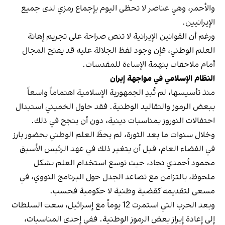
والأحمر، وهي عناصر لا تحظى اليوم بإجماع رمزي لدى جميع
الإيرانيين.
ورغم أن القوانين الإيرانية لا تنص صراحة على تجريم إهانة
العلم الوطني، فإن وجود لفظ الجلالة عليه قد يفتح المجال
أمام ملاحقات بتهمة الإساءة للمقدسات.
النظام الإسلامي في مواجهة إيران
منذ تأسيسها، لم تُبدِ الجمهورية الإسلامية اهتماماً واسعاً
ببعض الرموز والتقاليد الوطنية. فقد حاول الخميني استبدال
احتفالات النوروز بمناسبات دينية، دون أن ينجح في ذلك.
وخلال سنوات ما بعد الثورة، لم يحظَ العلم الوطني بحضور بارز
في الفضاء العام، قبل أن يتغير ذلك في عهد الرئيس الأسبق
محمود أحمدي‌ نجاد، حيث توسع استخدام العلم بشكل
ملحوظ، بالتزامن مع تصاعد الجدل حول البرنامج النووي، في
مسعى لتقديمه كقضية وطنية لا حكومية فحسب.
وبعد الحرب التي استمرت 12 يوماً مع إسرائيل، سعت السلطات
إلى إعادة إبراز بعض الرموز الوطنية. ففي إحدى المناسبات،