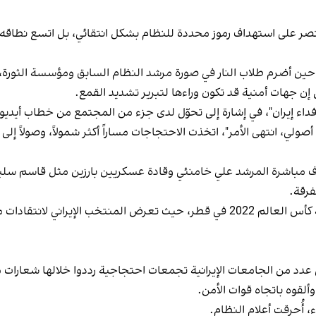
صر على استهداف رموز محددة للنظام بشكل انتقائي، بل اتسع نطاقه ليط
عود أحد أبرز مظاهر القطيعة العلنية إلى عام 2009، حين أضرم طلاب النار في صورة مرشد النظام السا
إن جهات أمنية قد تكون وراءها لتبرير تشديد القمع.
ي فداء إيران"، في إشارة إلى تحوّل لدى جزء من المجتمع من خطاب أيديو
ت شعار "إصلاحي، أصولي، انتهى الأمر"، اتخذت الاحتجاجات مساراً أكثر شمولاً، 
ف مباشرة المرشد علي خامنئي وقادة عسكريين بارزين مثل قاسم سليم
فرقة.
وامتد هذا الرفض إلى ساحات غير سياسية، بينها بطولة كأس العالم 2022 في قطر، حيث 
لاب في عدد من الجامعات الإيرانية تجمعات احتجاجية رددوا خلالها شعار
قوه باتجاه قوات الأمن.
 أُحرقت أعلام النظام.