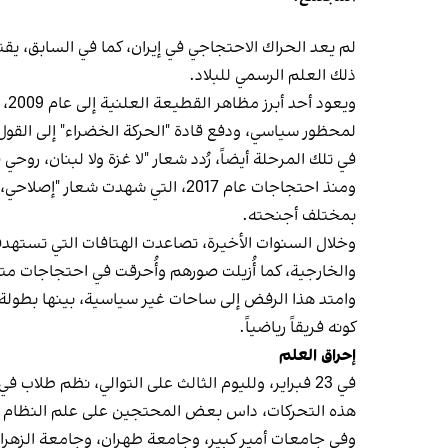
لم يعد الحراك الاحتجاجي في إيران، كما في السابق، يقت
ذلك العلم الرسمي للبلاد.
وي
لمحظور سياسي، ودفع قادة "الحركة الخضراء" إلى القول 
في تلك المرحلة أيضاً، رُدد شعار "لا غزة ولا لبنان، روح
ومنذ احتجاجات عام 2017، التي شهد
بمختلف أجنحته.
وخلال السنوات الأخيرة، تصاعدت الهتافات التي تستهد
والخارجية، كما أُزيلت صورهم وأُحرقت في احتجاجات مت
كونه فريقاً رياضياً.
إحراق العلم
في 23 فبراير، ولليوم الثالث على التوالي، نظم ط
هذه التحركات، داس بعض المحتجين على علم النظام وأل
وفي جامعات أمير كبير، وجامعة طهران، وجامعة الزهراء،