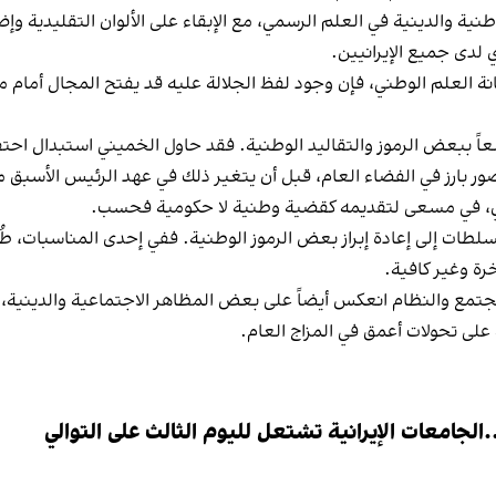
 عام 1979 إلى دمج الرموز الوطنية والدينية في العلم الرسمي، مع الإبقاء على الألوان ا
 لدى جميع الإيرانيين.
هانة العلم الوطني، فإن وجود لفظ الجلالة عليه قد يفتح المجال أمام
اسعاً ببعض الرموز والتقاليد الوطنية. فقد حاول الخميني استبدال احت
ضور بارز في الفضاء العام، قبل أن يتغير ذلك في عهد الرئيس الأس
ووي، في مسعى لتقديمه كقضية وطنية لا حكومية فحسب.
اً مع إسرائيل، سعت السلطات إلى إعادة إبراز بعض الرموز الوطنية. ففي إحدى المن
رة وغير كافية.
لمجتمع والنظام انعكس أيضاً على بعض المظاهر الاجتماعية والدي
على تحولات أعمق في المزاج العام.
لجامعات الإيرانية تشتعل لليوم الثالث على التوالي