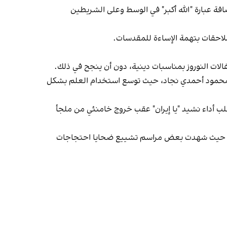
لتقليدية وإضافة عبارة "الله أكبر" في الوسط وعلى الشريطين
 ملاحقات بتهمة الإساءة للمقدسات.
فالات النوروز بمناسبات دينية، دون أن ينجح في ذلك.
بق محمود أحمدي‌ نجاد، حيث توسع استخدام العلم بشكل
اسبات، طُلب أداء نشيد "يا إيران" عقب خروج خامنئي من ملجأ
نية، حيث شهدت بعض مراسم تشييع ضحايا احتجاجات