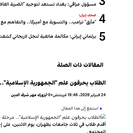
3
مسؤول عراقي: بغداد تستعد لتوجيه "الضربة القاض
4
صحف إيران:
"مأزق" ترامب.. والتسوية مع أميركا.. والتفاهم مع 
5
برلماني إيراني: مكالمة هاتفية لنجل لاريجاني كشفت
المقالات ذات الصلة
الطلاب يحرقون علم "الجمهورية الإسلامية"..
24 فبراير 2026، 19:46 غرينتش+0
•
بُزورك مهر شرف الدين
استمع إلى هذا المقال
أقدم طلاب في ثلاث جامعات بطهران، يوم الاثنين، على إحر
المجتمع.