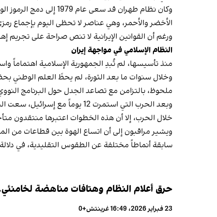
وكان نظام طهران قد سعى
الأخضر والأحمر، وهي عناصر لا تحظى اليوم بإجماع رمزي
ورغم أن القوانين الإيرانية لا تنص صراحة على تجريم إ
النظام الإسلامي في مواجهة إيران
منذ تأسيسها، لم تُبدِ الجمهورية الإسلامية اهتماماً و
وخلال سنوات ما بعد الثورة، لم يحظَ العلم الوطني بح
ملحوظ، بالتزامن مع تصاعد الجدل حول البرنامج الن
وبعد الحرب التي استمرت 12 يوم
خلال الحرب، إلا أن هذه الخطوات اعتبرها منتقدون متأخ
ويشير مراقبون إلى أن اتساع الهوة بين قطاعات من ا
سابقة أنماطاً مختلفة عن الطقوس التقليدية، في دلالة 
حرق أعلام النظام وهتافات مناهضة لخامنئي..ا
23 فبراير 2026، 16:49 غرينتش+0