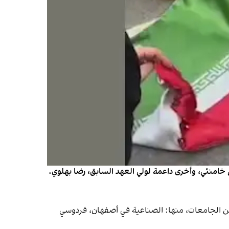
 خامنئي، وأخرى داعمة لولي العهد السابق، رضا بهلوي.
ل، فقد اندلعت احتجاجات، يوم الاثنين 23 فبراير (شباط) في عدد من الجامعات، منها: الصناعية في أصفهان، فردوسي