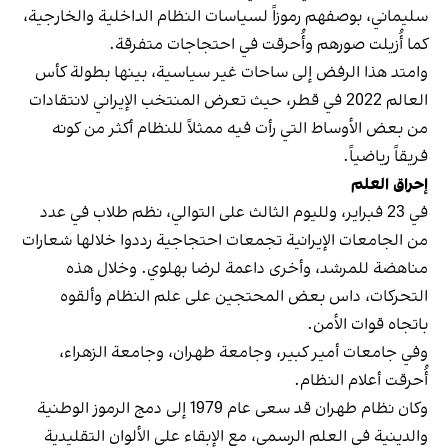
سليماني، بوصفهم رموزاً لسياسات النظام الداخلية والخارجية،
كما أُزيلت صورهم وأُحرقت في احتجاجات متفرقة.
وامتد هذا الرفض إلى ساحات غير سياسية، بينها بطولة كأس
العالم 2022 في قطر، حيث تعرض المنتخب الإيراني لانتقادات
من بعض الأوساط التي رأت فيه ممثلاً للنظام أكثر من كونه
فريقاً رياضياً.
إحراق العلم
في 23 فبراير، ولليوم الثالث على التوالي، نظم طلاب في عدد
من الجامعات الإيرانية تجمعات احتجاجية رددوا خلالها شعارات
مناهضة للمرشد، وأخرى داعمة لرضا بهلوي. وخلال هذه
التحركات، داس بعض المحتجين على علم النظام وألقوه
باتجاه قوات الأمن.
وفي جامعات أمير كبير، وجامعة طهران، وجامعة الزهراء،
أُحرقت أعلام النظام.
وكان نظام طهران قد سعى عام 1979 إلى دمج الرموز الوطنية
والدينية في العلم الرسمي، مع الإبقاء على الألوان التقليدية