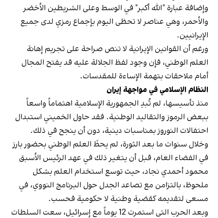
وإضافة عبارة "الله أكبر" في الوسط وعلى الشريطين الأخضر
والأحمر، وهي عناصر لا تحظى اليوم بإجماع رمزي لدى جميع
الإيرانيين.
ورغم أن القوانين الإيرانية لا تنص صراحة على تجريم إهانة
العلم الوطني، فإن وجود لفظ الجلالة عليه قد يفتح المجال
أمام ملاحقات بتهمة الإساءة للمقدسات.
النظام الإسلامي في مواجهة إيران
منذ تأسيسها، لم تُبدِ الجمهورية الإسلامية اهتماماً واسعاً
ببعض الرموز والتقاليد الوطنية. فقد حاول الخميني استبدال
احتفالات النوروز بمناسبات دينية، دون أن ينجح في ذلك.
وخلال سنوات ما بعد الثورة، لم يحظَ العلم الوطني بحضور بارز
في الفضاء العام، قبل أن يتغير ذلك في عهد الرئيس الأسبق
محمود أحمدي‌ نجاد، حيث توسع استخدام العلم بشكل
ملحوظ، بالتزامن مع تصاعد الجدل حول البرنامج النووي، في
مسعى لتقديمه كقضية وطنية لا حكومية فحسب.
وبعد الحرب التي استمرت 12 يوماً مع إسرائيل، سعت السلطات