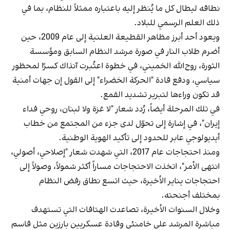
نطاقه ليطال كل ما يُنظر إليه باعتباره ممثلاً للنظام، بما في
ذلك العلم الرسمي للبلاد.
ويعود أحد أبرز مظاهر القطيعة العلنية إلى عام 2009، حين
أضرم طلاب النار في صورة مرشد النظام السابق ومؤسسة
الثورة، روح‌الله الخميني، في خطوة اعتُبرت آنذاك كسرًا لمحظور
سياسي، ودفع قادة "الحركة الخضراء" إلى القول إن جهات أمنية
قد تكون وراءها لتبرير تشديد القمع.
في تلك المرحلة أيضاً، رُدد شعار "لا غزة ولا لبنان، روحي فداء
إيران"، في إشارة إلى تحوّل لدى جزء من المجتمع من خطاب
أيديولوجي عابر للحدود إلى تأكيد الهوية الوطنية.
ومنذ احتجاجات عام 2017، التي شهدت شعار "إصلاحي، أصولي،
انتهى الأمر"، اتخذت الاحتجاجات مساراً أكثر شمولاً، وصولاً إلى
احتجاجات يناير الأخيرة، حيث اتسع نطاق رفض النظام
بمختلف أجنحته.
وخلال السنوات الأخيرة، تصاعدت الهتافات التي تستهدف
مباشرة المرشد علي خامنئي وقادة عسكريين بارزين مثل قاسم