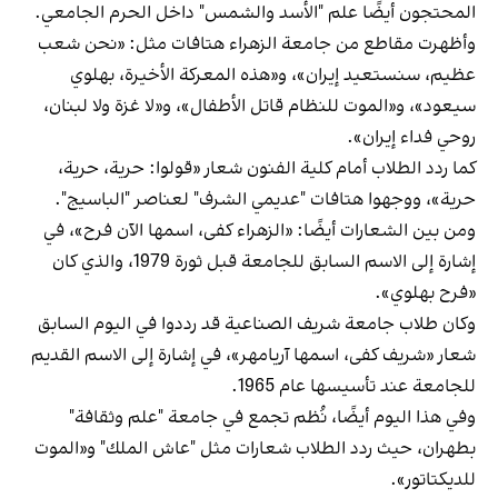
المحتجون أيضًا علم "الأسد والشمس" داخل الحرم الجامعي.
وأظهرت مقاطع من جامعة الزهراء هتافات مثل: «نحن شعب
عظيم، سنستعيد إيران»، و«هذه المعركة الأخيرة، بهلوي
سيعود»، و«الموت للنظام قاتل الأطفال»، و«لا غزة ولا لبنان،
روحي فداء إيران».
كما ردد الطلاب أمام كلية الفنون شعار «قولوا: حرية، حرية،
حرية»، ووجهوا هتافات "عديمي الشرف" لعناصر "الباسيج".
ومن بين الشعارات أيضًا: «الزهراء كفى، اسمها الآن فرح»، في
إشارة إلى الاسم السابق للجامعة قبل ثورة 1979، والذي كان
«فرح بهلوي».
وكان طلاب جامعة شريف الصناعية قد رددوا في اليوم السابق
شعار «شريف كفى، اسمها آريامهر»، في إشارة إلى الاسم القديم
للجامعة عند تأسيسها عام 1965.
وفي هذا اليوم أيضًا، نُظم تجمع في جامعة "علم وثقافة"
بطهران، حيث ردد الطلاب شعارات مثل "عاش الملك" و«الموت
للديكتاتور».