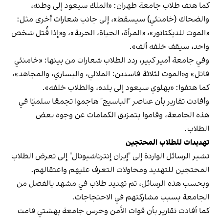
كما هتف طلاب جامعة طهران: «الملك سيعود إلى وطنه،
والضحاك (خامنئي) سيسقط»، إلى جانب شعارات أخرى مثل:
«الموت للديكتاتور»، «المرأة، الحياة، الحرية»، و«إذا قُتل شخص
واحد، سيقف خلفه ألف».
وفي جامعة أمير كبير، ردد الطلاب شعارات من بينها: «خامنئي
قاتل» و«الموت لثلاثة فاسدين: الملالي، واليساري، والمجاهد»،
كما هتفوا: «بهلوي سيعود إلى بلده، والطلاب خلفه».
وأفادت تقارير بأن عناصر "الباسيج" هاجموا تجمعًا سلميًا في
هذه الجامعة، وقاموا بتمزيق الكمامات عن وجوه بعض
الطلاب.
تهديدات للطلاب المحتجين
تشير الرسائل الواردة إلى "إيران إنترناشيونال" إلى تعرض الطلاب
المحتجين للتهديد ومحاولات التعرف عليهم واعتقالهم.
وبحسب هذه الرسائل، تم تهديد طلاب في مشهد بالفصل من
الجامعة بسبب مشاركتهم في الاحتجاجات.
كما أفادت تقارير بأن قوات الأمن وحرس جامعة بهشتي قامت