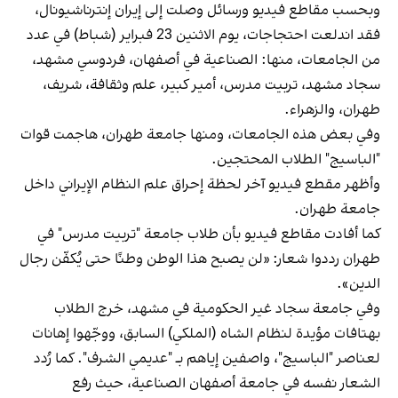
وبحسب مقاطع فيديو ورسائل وصلت إلى إيران إنترناشيونال،
فقد اندلعت احتجاجات، يوم الاثنين 23 فبراير (شباط) في عدد
من الجامعات، منها: الصناعية في أصفهان، فردوسي مشهد،
سجاد مشهد، تربيت مدرس، أمير كبير، علم وثقافة، شريف،
طهران، والزهراء.
وفي بعض هذه الجامعات، ومنها جامعة طهران، هاجمت قوات
"الباسيج" الطلاب المحتجين.
وأظهر مقطع فيديو آخر لحظة إحراق علم النظام الإيراني داخل
جامعة طهران.
كما أفادت مقاطع فيديو بأن طلاب جامعة "تربيت مدرس" في
طهران رددوا شعار: «لن يصبح هذا الوطن وطنًا حتى يُكفّن رجال
الدين».
وفي جامعة سجاد غير الحكومية في مشهد، خرج الطلاب
بهتافات مؤيدة لنظام الشاه (الملكي) السابق، ووجّهوا إهانات
لعناصر "الباسيج"، واصفين إياهم بـ "عديمي الشرف". كما رُدد
الشعار نفسه في جامعة أصفهان الصناعية، حيث رفع