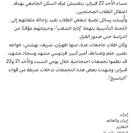
مساء الأحد 22 فبراير، بتفتيش غرف السكن الجامعي بهدف
اعتقال الطلاب المحتجين.
وأُرسلت رسائل نصية لبعض الطلاب تفيد بإحالة ملفاتهم إلى
اللجنة التأديبية بتهمة "إثارة الشغب"، وحرمانهم مؤقتًا من
الدراسة حتى صدور القرار.
وكان طلاب جامعات عدة، منها طهران، شريف، بهشتي، خواجه
نصير، علم وصناعة، أمير كبير، فردوسي مشهد وسجاد مشهد،
قد نظموا تجمعات احتجاجية خلال يومي السبت والأحد 21 و22
فبراير، وشهدت بعض هذه التجمعات تدخلات عنيفة من قوات
"الباسيج".
إيران
إيران والعالم
التقارير