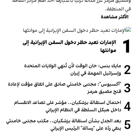
ومضيق هرمز عزّز مكانة تركيا باعتبارها أحد أهم مراكز الطاقة
في المنطقة.
الأكثر مشاهدة
1
الإمارات تعيد حظر دخول السفن الإيرانية إلى
موانئها
2
مايك بنس: حان الوقت لأن تُنهي الولايات المتحدة
وإسرائيل المهمة في إيران
3
"أكسيوس": مجتبى خامنئي صادق على اتفاق مؤقت لإعادة
فتح مضيق هرمز
4
احتمال استقالة بزشكيان.. مؤشر على تصاعد الانقسام
داخل هيكل السلطة في النظام الإيراني
5
بعد الجدل بشأن استقالة بزشكيان.. مكتب مجتبى خامنئي
ينفي ردّه على "رسالة" الرئيس الإيراني