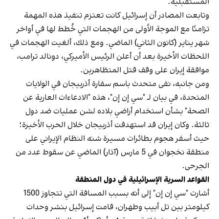
المستقبلية.
وتابعت المصادر أن إسرائيل كانت تعتزم تنفيذ هذه المهمة
تزامنًا مع الموجة الأولى من الهجمات التي خُطط لها في أواخر
شهر يناير (كانون الثاني) الماضي. ومع ذلك، ألغيت الهجمات في
اللحظات الأخيرة بعد أن أعلن الرئيس الأميركي، دونالد ترامب،
موافقة إيران على وقف قتل المتظاهرين.
ومن جانبه، نفى متحدث باسم سفارة أذربيجان في الولايات
المتحدة، في بيان لـ "سي إن إن"، هذه "الادعاءات العارية عن
الصحة" بشأن استخدام أراضي بلاده لشن عمليات ضد دول
ثالثة. وكان إيران قد استهدفت أذربيجان خلال الحرب الأخيرة؛
حيث أسفر هجوم بطائرات مسيرة شنه النظام الإيراني على
منطقة نخجوان في 5 مارس (آذار) الماضي عن سقوط عدد من
الجرحى.
القواعد السرية الإسرائيلية في دول المنطقة
أشارت "سي إن إن" إلى أنه بسبب المسافة التي تتجاوز 1500
كيلومتر بين تل أبيب وطهران، قامت إسرائيل بنشر وحدات