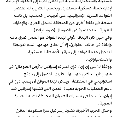
عسكرية واستخباراتية سرية في أماكن أقرب إلى الحدود الإيرانية
لإدارة حملة عسكرية مستمرة. وبحسب التقرير، لم تقتصر
القواعد السرية الإسرائيلية على أذربيجان فحسب، بل كانت
نشطة في نقاط أخرى من المنطقة تشمل العراق، والإمارات
العربية المتحدة، وأرض الصومال (صوماليلاند).
وفي حين كان الهدف الأولي لهذه القوات هو العمل كفرق دعم
وإنقاذ في حالات الطوارئ، إلا أن نطاق مهامها اتسع تدريجيًا
لتتحول هذه القواعد إلى مراكز للأنشطة العسكرية
والاستخباراتية.
ووفقًا لـ "سي إن إن"، فإن اعتراف إسرائيل بـ"أرض الصومال" في
شهر يناير الماضي مهد لها الطريق للوصول إلى موقع
استراتيجي في المنطقة. ويمكن لهذا الموقع أن يلعب دورًا في
دعم العمليات الجوية بعيدة المدى التي تشنها إسرائيل ضد
إيران، لا سيما في مسارات الطيران المحيطة بشبه الجزيرة
العربية.
وخلال الحرب الأخيرة، نشرت إسرائيل سرًا منظومة الدفاع