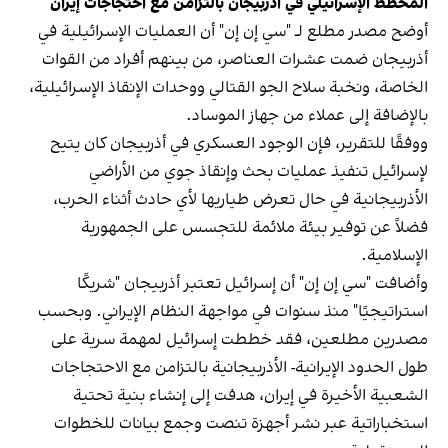
المخطط الإسرائيلي في أذربيجان بالتزامن مع احتجاجات إيران
أوضح مصدر مطلع لـ "سي إن إن" أن العمليات الإسرائيلية في
أذربيجان ضمت عشرات العناصر، من بينهم أفراد من القوات
الخاصة، ونخبة سلاح الجو القتالي ووحدات الإنقاذ الإسرائيلية،
بالإضافة إلى عملاء من جهاز الموساد.
ووفقًا للتقرير، فإن الوجود العسكري في أذربيجان كان يتيح
لإسرائيل تنفيذ عمليات بحث وإنقاذ جوي من الأراضي
الأذربيجانية في حال تعرض طياريها لأي حادث أثناء الحرب،
فضلاً عن توفير بيئة ملائمة للتجسس على الجمهورية
الإسلامية.
وأضافت "سي إن إن" أن إسرائيل تعتبر أذربيجان "شريكًا
استراتيجيًا" منذ سنوات في مواجهة النظام الإيراني. وبحسب
مصدرين مطلعين، فقد خططت إسرائيل لمهمة سرية على
طول الحدود الإيرانية- الأذربيجانية بالتزامن مع الاحتجاجات
الشعبية الأخيرة في إيران، هدفت إلى إنشاء بنية تحتية
استخباراتية عبر نشر أجهزة تنصت وجمع بيانات للخطوات