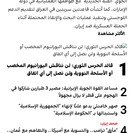
الجوي "القبة الحديدية" مع طواقمها العملياتية في دولة
الإمارات. كما أنشأت قاعدتين سريتين في العراق لتقديم الدعم
اللوجستي وتنفيذ عمليات البحث والإنقاذ المحتملة أثناء
الحملة العسكرية ضد إيران.
الأكثر مشاهدة
1
قائد الحرس الثوري: لن نناقش اليورانيوم المخصب
أو الأسلحة النووية ولن نصل إلى أي اتفاق
2
مساعد القوة الجوية الإيرانية: مصير 3 طيارين شاركوا في
الهجوم على قطر لا يزال مجهولاً
3
صهر خامنئي يدعو علنًا لإنهاء "الجمهورية الإسلامية"
واستبدالها بـ "الحكومة الإسلامية"
صحف إيران:
4
"مأزق" ترامب.. والتسوية مع أميركا.. والتفاهم مع عُمان..