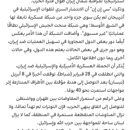
استراتيجيًا لمراقبة شمال إيران طوال فترة الحرب.
وذكرت "سي إن إن" أن الانتشار السري للقوات الإسرائيلية في
أذربيجان لم يكن سوى جزء واحد من شبكة عسكرية تابعة لها
في الشرق الأوسط؛ وهي شبكة منحت الجيش الإسرائيلي نطاقًا
عملياتيًا "غير مسبوق". وأضافت الشبكة أن هذا الأمر يعكس
أيضًا دور بعض الدول المجاورة في تسهيل العمليات ضد إيران،
وهو دور جرى في بعض الحالات بعلم هذه الدول، وفي حالات
أخرى ربما دون اطلاعها الكامل.
يُذكر أن الحملة العسكرية الأميركية والإسرائيلية ضد إيران،
والتي انطلقت في 28 فبراير (شباط)، توقفت أخيرًا في 8 أبريل
(نيسان) بعد التوصل إلى هدنة مؤقتة بين الأطراف المتنازعة إثر
مواجهات استمرت نحو 40 يومًا.
وعلى الرغم من استمرار المفاوضات بين طهران وواشنطن
للتوصل إلى اتفاق ينهي الحرب، فإن التوترات لم تهدأ تمامًا، ولا
تزال المناوشات المتقطعة مستمرة في المنطقة، كما لا يزال
لبنان ساحة للمواجهة بين حزب الله وإسرائيل.