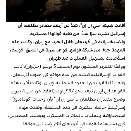
أفادت شبكة "سي إن إن"، نقلاً عن أربعة مصادر مطلعة، أن
إسرائيل نشرت سرًا عددًا من نخبة قواتها العسكرية
والاستخباراتية في أذربيجان خلال الحرب مع إيران. وكانت هذه
المهمة جزءًا من شبكة قوامها قواعد سرية في الشرق الأوسط،
استُخدمت لتسهيل العمليات ضد طهران.
ووفقًا للتقرير المنشور، يوم الجمعة 5 يونيو (حزيران)، كانت
القوات الإسرائيلية تنشط من عدة مواقع في جنوب أذربيجان،
وتحديدًا بالقرب من الحدود الشمالية لإيران. وكانت أقرب هذه
القواعد إلى إيران تبعد نحو 97 كيلومترًا فقط عن مدينة تبریز.
وصرح مصدران مطلعان لـ "سي إن إن" بأن وحدات "كوماندوز"
إسرائيلية خاصة استقرت في هذه المنطقة، ونفذت مهام
استخباراتية وعمليات بالطائرات المسيّرة. وبحسب المصدرين،
فإن نشر هذه القوات في أذربيجان أتاح لإسرائيل موقعًا