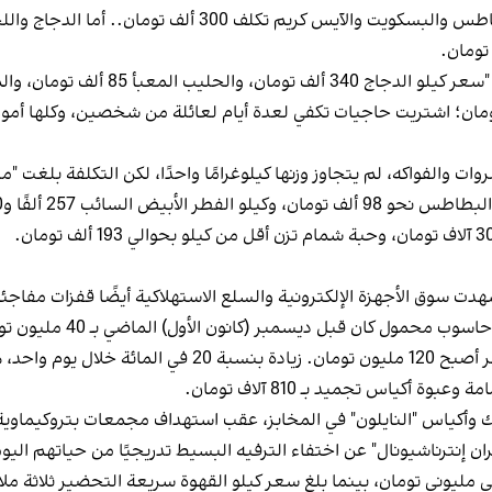
لف 300 ألف تومان.. أما الدجاج واللحم فحدث ولا حرج".
، لم يتجاوز وزنها كيلوغرامًا واحدًا، لكن التكلفة بلغت "مليونًا و114 ألف ت
 شهدت سوق الأجهزة الإلكترونية والسلع الاستهلاكية أيضًا قفزات مفاجئة
ديسمبر (كانون الأول) الماضي بـ 40 مليون تومان وقد أصبح 100 مليون تومان.
 هل هذا معقول؟".
أكياس تجميد بـ 810 آلاف تومان.
تيك وأكياس "النايلون" في المخابز، عقب استهداف مجمعات بتروكيماوية
ن إنترناشيونال" عن اختفاء الترفيه البسيط تدريجيًا من حياتهم اليو
ليوني تومان، بينما بلغ سعر كيلو القهوة سريعة التحضير ثلاثة ملايي