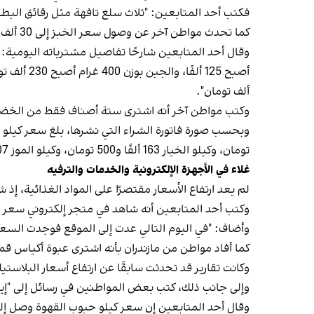
فكتب أحد المتابعين: "ثلاث سلع تافهة مثل رقائق البطاطس والبسكويت والآيس كريم تك
كما تحدث مواطن آخر عن وصول سعر الخبز إلى 30 ألف تومان.
ألف تومان".
وكتب مواطن آخر أنه اشترى ستة أصناف فقط من الخضروات والفواكه
تومان، وكيلو الخيار 163 ألفًا و500 تومان، وكيلو الموز 307 آلاف تومان، وحبة شمام تزن أقل من كيلو بحوالي 193 ألف تومان.
غلاء في الأجهزة الإلكترونية والخدمات والترفيه
لم يعد ارتفاع الأسعار مقتصرًا على المواد الغذائية، إذ
وكتب أحد المتابعين أنه شاهد في متجر إلكتروني سعر حاسوب محمول كان قبل 
وأضاف: "في اليوم التالي عدت إلى الموقع فوجدت السعر أصبح 120 مليون تومان. زيادة بنسبة 20 في المائة خلال يوم واحد،
كما أفاد مواطن من مازندران بأنه اشترى عبوة أكياس قمامة وعبوة 
وكانت تقارير قد تحدثت سابقًا عن ارتفاع أسعار البلاس
وإلى جانب ذلك، كتب بعض المواطنين في رسائل إلى "إيرا
وقال أحد المتابعين إن سعر كيلو حبوب القهوة وصل إلى م