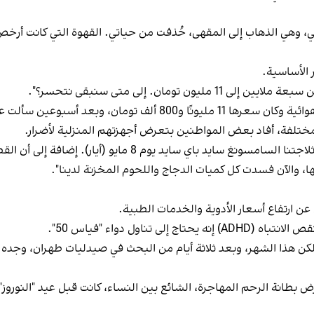
 الأساسية.
ومان. إلى متى سنبقى نتحسر؟".
ألت عنها فأصبح السعر 15 مليون تومان".
ختلفة، أفاد بعض المواطنين بتعرض أجهزتهم المنزلية لأضرار.
وكتب أحد المتابعين: "بسبب تقلبات الكهرباء، احترقت ثلاجتنا ال
عن ارتفاع أسعار الأدوية والخدمات الطبية.
ناول دواء "فياس 50".
رض بطانة الرحم المهاجرة، الشائع بين النساء، كانت قبل عيد "النورو