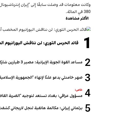
وكانت معلومات قد وصلت سابقًا إلى "إيران إنترناشيونا
380 في المائة.
الأكثر مشاهدة
1
قائد الحرس الثوري: لن نناقش اليورانيوم ال
2
مساعد القوة الجوية الإيرانية: مصير 3 طيارين شاركوا في الهجوم على قطر لا يزال مجهولاً
3
صهر خامنئي يدعو علنًا لإنهاء "الجمهورية الإسلامية"
4
خاص:
مسؤول عراقي: بغداد تستعد لتوجيه "الضربة القاض
5
برلماني إيراني: مكالمة هاتفية لنجل لاريجاني كشفت