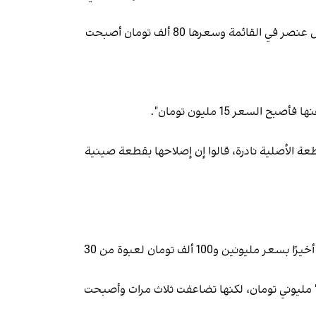
كما كتب أحد المراهقين: "أبسط وسيلة ترفيه بالنسبة لي، وهي الذهاب إلى المقهى، حُذفت من حياتي. القهوة التي كانت أرخص عنصر في القائمة وسعرها 80 ألف تومان أصبحت
سامسونغ سايد باي سايد يوم 8 مايو (أيار). إضافة إلى أن القطعة الأصلية نادرة، قالوا إن إصلاحها بقطعة صينية
وأضاف أنه اشترى الدواء الشهر الماضي بمليون تومان، لكن هذا الشهر، وبعد ثلاثة أيام من البحث في صيدليات طهران، وجده أخيرًا بسعر مليونين و100 ألف تومان لعبوة من 30
ز" مليوني تومان، لكنها تضاعفت ثلاث مرات وأصبحت