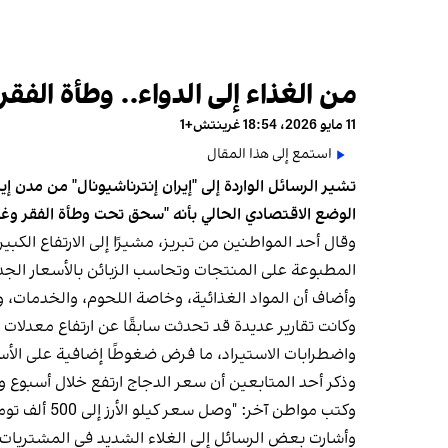
من الغذاء إلى الدواء.. وطأة الف
11 مايو 2026، 18:54 غرينتش+1
استمع إلى هذا المقال
تشير الرسائل الواردة إلى "إيران إنترناشيونال" من مدن
الوضع الاقتصادي الحالي بأنه "سحق تحت وطأة الفقر وغلا
وقال أحد المواطنين من تبريز، مشيرًا إلى الارتفاع الكبي
المطبوعة على المنتجات وتحاسب الزبائن بالأسعار الجد
وأضاف أن المواد الغذائية، وخاصة اللحوم، والخدمات، وم
وكانت تقارير عديدة قد تحدثت سابقًا عن ارتفاع معدلات 
واضطرابات الاستيراد، ما فرض ضغوطًا إضافية على الأس
وذكر أحد المتابعين أن سعر الدجاج ارتفع خلال أسبوع واحد فقط بم
وكتب مواطن آخر: "وصل سعر كيلو الأرز إلى 500 ألف تومان. وبالطبع الغلاء لا يقتصر على المواد الغذائية، فجميع السلع والأجهزة الكهربائية أصبحت باهظة بشكل مرعب".
وأشارت بعض الرسائل إلى الغلاء الشديد في المشتريات 