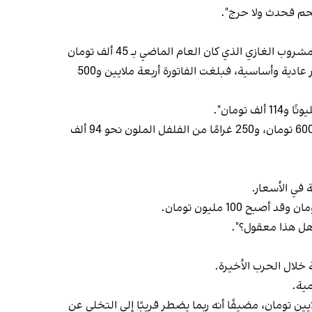
وقال أحد المتابعين شارحًا تفاصيل مشترياته اليومية: "سعر كيلو الدجاج 340 ألف تومان، والحليب المعبأ 85 ألف تومان، والمشروب الغازي الذي كان العام الماضي بـ 45 ألف تومان
أصبح 125 ألفًا، والجبن بوزن 400 غرام أصبح 230 ألف تومان؛ اشتريت حاجيات تكفي لعدة أيام لعائلة من شخصين، وكلها أمور عادية وأساسية، فبلغت الفاتورة أربعة ملايين و500
ومان".
وبحسب صورة فاتورة الشراء التي نشرها، بلغ سعر كيلو البطاطس نحو 98 ألف تومان، وكيلو الفطر الأبيض السائب 257 ألفًا و600 تومان، و250 غرامًا من الفلفل الملون نحو 94 ألف
 في الأسعار.
 خلال الحرب الأخيرة.
مية.
ن تومان، مضيفًا أنه ربما يضطر قريبًا إلى التخلي عن