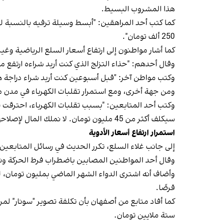
هذا المشروب البسيط.
250 ألف تومان".
كما أشار مواطنون إلى ارتفاع أسعار السلع الرياضية وغير
وقال أحدهم: "حذاء التزلج الذي كنت أريد شراءه ارتفع من سبعة ملايين إلى 11 مليون ت
وكتب مواطن آخر: "قبل أسبوعين كنت أريد شراء دراجة هوائية وكان سعرها 11 مليونًا و800 ألف تومان، وبعد أسبوعين س
ومن جهة أخرى، ومع استمرار تقلبات الكهرباء في مدن م
سيكلف أكثر من 45 مليون تومان. لا نملك المال لإصلاحها، والآن فسدت كل كميات الدجاج واللحوم المخزنة لدينا".
استمرار ارتفاع أسعار الأدوية
إلى جانب غلاء السلع، تكرر الحديث في رسائل المتابعين 
وقال أحد المواطنين المصابين باضطراب فرط الحركة ونقص الانتباه (ADHD) إنه يحتاج إلى ت
قرصًا.
كما أفاد متابع من أصفهان بأن تكلفة تصوير "سونار" لم
ستة ملايين تومان.