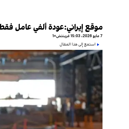
موقع إيراني:عودة ألفي عامل فقط من أصل 27 ألفًا للعمل بـ"فولاد مباركه"
7 مايو 2026، 15:03 غرينتش+1
استمع إلى هذا المقال