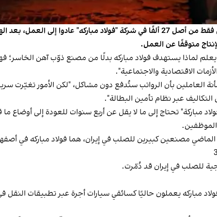
أفاد موقع "رويداد24" الإخباري الإيراني بأن نحو ألفي عامل فقط من أصل 27 ألفًا في شركة "
نتاج متوقفًا عن العمل.
و (أيار)، أن "العدو كان يعلم لماذا يستهدف فولاد مباركه بدلًا من مصنع ذوّب ‌آهن
زمات الاقتصادية والاجتماعية".
أنة العاملين بأن الرواتب ستُدفع دون مشاكل، "لكن الأمور تغيّرت سريع
تكاليف عبر نظام تأمين البطالة".
 "فولاد مباركة" تحتاج إلى ما لا يقل عن أربع سنوات للعودة إلى أوضاع 
 الموظفين.
الإنتاج في فولاد مباركه يعملون حاليًا كسائقي سيارات أجرة عبر تطبيقات ا