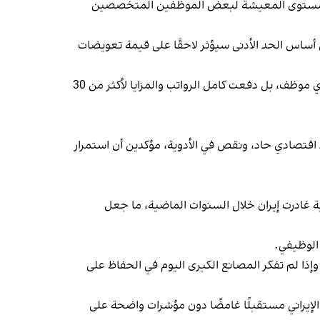
دًا في مستوى المعيشة لبعض الموظفين المتخصصين
ساس الحد الأدنى سيؤثر لاحقًا على قيمة تعويضات
وفي المقابل، قدّم رئيس دائرة الإعلام الحكومي، علي أحمد نيا، رواية مختلفة، مؤكدًا أن "شركة فولاد مباركه لم تُعلّق أو تُسرّح أي موظف، بل دفعت كامل الرواتب والمزايا لأكثر من 30
 اقتصادي حاد، ونقص في الأدوية، مؤكدين أن استمرار
ة غادرت إيران خلال السنوات الماضية، ما جعل
 الوظيفي.
ذا لم تفكر المصانع الكبرى اليوم في الحفاظ على
لإيراني مستقبلًا غامضًا دون مؤشرات واضحة على