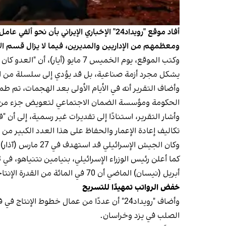
ومعظمهم من الإداريين والمديرين، فيما لا يزال قسم الإ
وكتب الموقع، يوم الخميس 7 ماي
يشكل مجرد أزمة صناعية، بل قد يؤدي إلى سلسلة من الأ
وأضاف التقرير أنه في الأيام الأولى بعد الهجمات، تم طم
الحكومة ومؤسسة الضمان الاجتماعي لتعويض جزء من ال
وأشار التقرير، استنادًا إلى تقديرات غير رسمية، إلى أن
تكاليف إعادة الإعمار والحفاظ على هذا العدد الكبير من
وكان الجيش الإسرائيلي قد استهدف في 27 مارس (آذار) الماضي مصنعين كبيرين للصلب في إيران، هما فولاد مباركه في أصفهان وفولاد خوزستان في الأهواز.
كما أعلن رئيس الوزراء الإسرائيلي، بنيامين نتنياهو، في 3
أبريل (نيسان) الماضي أن 70 في المائة من القدرة الإنتاجية للصلب في إيران قد دُمّرت.
خفض الرواتب تمهيدًا للتسريح
وأضاف "رويداد24" أن عددًا من عمال خطوط 
الصلب في يزد وخراسان.