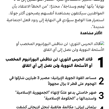
نهاية" بأنها "وهم وسذاجة"، محذرًا: "من الخطأ الاعتقاد بأن
المواطنين سيكتفون بمشاهدة أنفسهم يصبحون أكثر جوعًا.
استمرار هذا الوضع سيؤدي في النهاية إلى ردود فعل اجتماعية
شديدة".
الأكثر مشاهدة
1
قائد الحرس الثوري: لن نناقش اليورانيوم المخصب
أو الأسلحة النووية ولن نصل إلى أي اتفاق
2
مساعد القوة الجوية الإيرانية: مصير 3 طيارين شاركوا في
الهجوم على قطر لا يزال مجهولاً
3
صهر خامنئي يدعو علنًا لإنهاء "الجمهورية الإسلامية"
واستبدالها بـ "الحكومة الإسلامية"
برلماني إيراني: مكالمة هاتفية لنجل لاريجاني كشفت