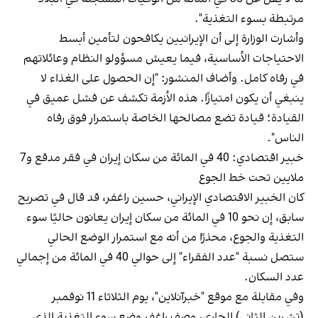
مرتبطة بسوء التغذية".
وأشارت الوزارة إلى أن الإيرانيين يكافحون لتأمين أبسط
الاحتياجات الأساسية، فيما يعيش مسؤولو النظام وعائلاتهم
في رفاه كامل. وأضاف المنشور: "إن الحصول على الغذاء لا
ينبغي أن يكون امتيازًا. هذه الأزمة تكشف عن فشل عميق في
القيادة؛ قيادة تضع مصالحها الخاصة باستمرار فوق رفاه
الناس".
خبير اقتصادي: 40 في المائة من سكان إيران في فقر مدقع و7
ملايين تحت خط الجوع
كان الخبير الاقتصادي الإيراني، حسين راغفر، قد قال في تصريح
سابق، إن نحو 10 في المائة من سكان إيران يعانون حاليًا سوء
التغذية والجوع، محذرًا من أنه مع استمرار الوضع الحالي
ستصل نسبة "عدد الفقراء" إلى حوالي 40 في المائة من إجمالي
عدد السكان.
وفي مقابلة مع موقع "خبرآنلاین"، يوم الثلاثاء 11 نوفمبر
(تشرين الثاني) الجاري، وصف راغفر وضع سوء التغذية الذي