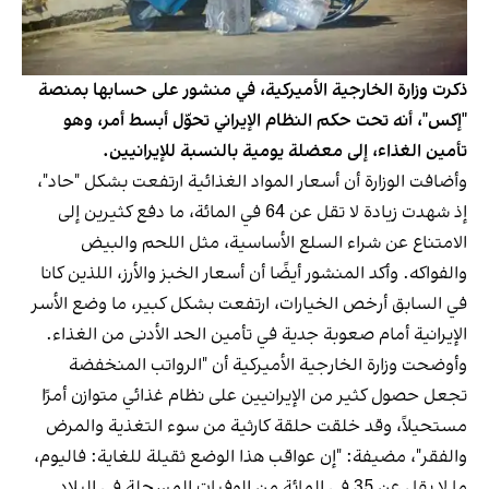
ذكرت وزارة الخارجية الأميركية، في منشور على حسابها بمنصة
"إكس"، أنه تحت حكم النظام الإيراني تحوّل أبسط أمر، وهو
تأمين الغذاء، إلى معضلة يومية بالنسبة للإيرانيين.
وأضافت الوزارة أن أسعار المواد الغذائية ارتفعت بشكل "حاد"،
إذ شهدت زيادة لا تقل عن 64 في المائة، ما دفع كثيرين إلى
الامتناع عن شراء السلع الأساسية، مثل اللحم والبيض
والفواكه. وأكد المنشور أيضًا أن أسعار الخبز والأرز، اللذين كانا
في السابق أرخص الخيارات، ارتفعت بشكل كبير، ما وضع الأسر
الإيرانية أمام صعوبة جدية في تأمين الحد الأدنى من الغذاء.
وأوضحت وزارة الخارجية الأميركية أن "الرواتب المنخفضة
تجعل حصول كثير من الإيرانيين على نظام غذائي متوازن أمرًا
مستحيلاً، وقد خلقت حلقة كارثية من سوء التغذية والمرض
والفقر"، مضيفة: "إن عواقب هذا الوضع ثقيلة للغاية: فاليوم،
ما لا يقل عن 35 في المائة من الوفيات المسجلة في البلاد