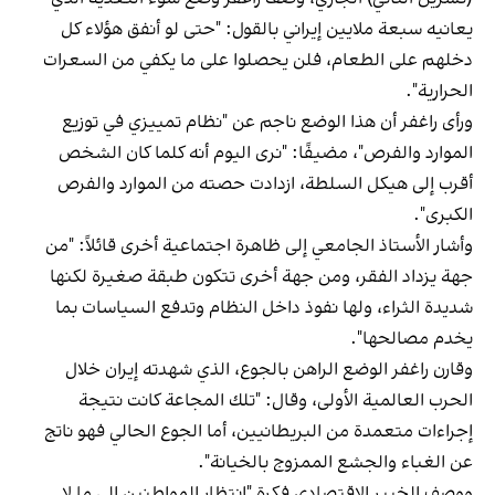
يعانيه سبعة ملايين إيراني بالقول: "حتى لو أنفق هؤلاء كل
دخلهم على الطعام، فلن يحصلوا على ما يكفي من السعرات
الحرارية".
ورأى راغفر أن هذا الوضع ناجم عن "نظام تمييزي في توزيع
الموارد والفرص"، مضيفًا: "نرى اليوم أنه كلما كان الشخص
أقرب إلى هيكل السلطة، ازدادت حصته من الموارد والفرص
الكبرى".
وأشار الأستاذ الجامعي إلى ظاهرة اجتماعية أخرى قائلاً: "من
جهة يزداد الفقر، ومن جهة أخرى تتكون طبقة صغيرة لكنها
شديدة الثراء، ولها نفوذ داخل النظام وتدفع السياسات بما
يخدم مصالحها".
وقارن راغفر الوضع الراهن بالجوع، الذي شهدته إيران خلال
الحرب العالمية الأولى، وقال: "تلك المجاعة كانت نتيجة
إجراءات متعمدة من البريطانيين، أما الجوع الحالي فهو ناتج
عن الغباء والجشع الممزوج بالخيانة".
ووصف الخبير الاقتصادي فكرة "انتظار المواطنين إلى ما لا