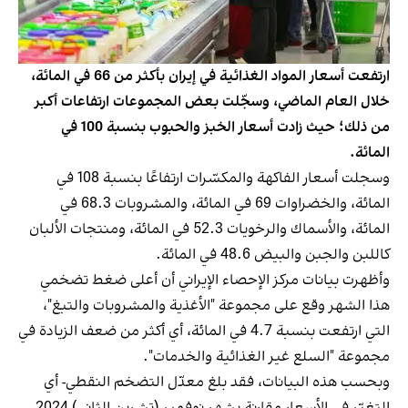
ارتفعت أسعار المواد الغذائية في إيران بأكثر من 66 في المائة،
خلال العام الماضي، وسجّلت بعض المجموعات ارتفاعات أكبر
من ذلك؛ حيث زادت أسعار الخبز والحبوب بنسبة 100 في
المائة.
وسجلت أسعار الفاكهة والمكسّرات ارتفاعًا بنسبة 108 في
المائة، والخضراوات 69 في المائة، والمشروبات 68.3 في
المائة، والأسماك والرخويات 52.3 في المائة، ومنتجات الألبان
كاللبن والجبن والبيض 48.6 في المائة.
وأظهرت بيانات مركز الإحصاء الإيراني أن أعلى ضغط تضخمي
هذا الشهر وقع على مجموعة "الأغذية والمشروبات والتبغ"،
التي ارتفعت بنسبة 4.7 في المائة، أي أكثر من ضعف الزيادة في
مجموعة "السلع غير الغذائية والخدمات".
وبحسب هذه البيانات، فقد بلغ معدّل التضخم النقطي- أي
التغيّر في الأسعار مقارنة بشهر نوفمبر (تشرين الثاني) 2024-