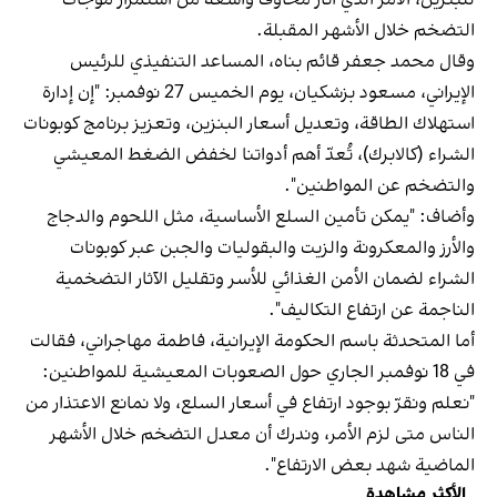
التضخم خلال الأشهر المقبلة.
وقال محمد جعفر قائم‌ بناه، المساعد التنفيذي للرئيس
الإيراني، مسعود بزشكيان، يوم الخميس 27 نوفمبر: "إن إدارة
استهلاك الطاقة، وتعديل أسعار البنزين، وتعزيز برنامج كوبونات
الشراء (كالا‌برك)، تُعدّ أهم أدواتنا لخفض الضغط المعيشي
والتضخم عن المواطنين".
وأضاف: "يمكن تأمين السلع الأساسية، مثل اللحوم والدجاج
والأرز والمعكرونة والزيت والبقوليات والجبن عبر كوبونات
الشراء لضمان الأمن الغذائي للأسر وتقليل الآثار التضخمية
الناجمة عن ارتفاع التكاليف".
أما المتحدثة باسم الحكومة الإيرانية، فاطمة مهاجراني، فقالت
في 18 نوفمبر الجاري حول الصعوبات المعيشية للمواطنين:
"نعلم ونقرّ بوجود ارتفاع في أسعار السلع، ولا نمانع الاعتذار من
الناس متى لزم الأمر، وندرك أن معدل التضخم خلال الأشهر
الماضية شهد بعض الارتفاع".
الأكثر مشاهدة