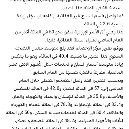
نسبة 49.4 في المائة هذا الشهر.
كما واصل قسم السلع غير الغذائية ارتفاعه ليسجّل زيادة
بنسبة 2.6 في المائة.
هذا يعني أنّ الأسر الإيرانية تنفق نحو 50 في المائة أكثر من
العام الماضي لشراء السلة الغذائية ذاتها.
ووفق تقرير مركز الإحصاء، فقد بلغ متوسط معدل التضخم
السنوي هذا الشهر ما نسبته 40.4 في المائة، وهو ما يعكس
زيادة متوسط أسعار السلع والخدمات خلال الأشهر الاثنى عشر
الماضية، مقارنة بالفترة نفسها من العام السابق.
وبحسب التقرير، فقد وصل التضخم النقطي خلال العام
الماضي إلى: 57 في المائة للتبغ، و42.6 في المائة للملابس
والأحذية، و35.8 في المائة للإسكان والمياه والكهرباء والغاز،
و33.4 في المائة للإيجارات، و78.3 في المائة للمياه والكهرباء
والطاقة، 50.4 في المائة لخدمات صيانة السكن، و50 في المائة
للأثاث والأجهزة المنزلية، و48.2 في المائة للصحة والعلاج،
و42.5 في المائة للنقل، و40 في المائة لشراء المركبات، و37