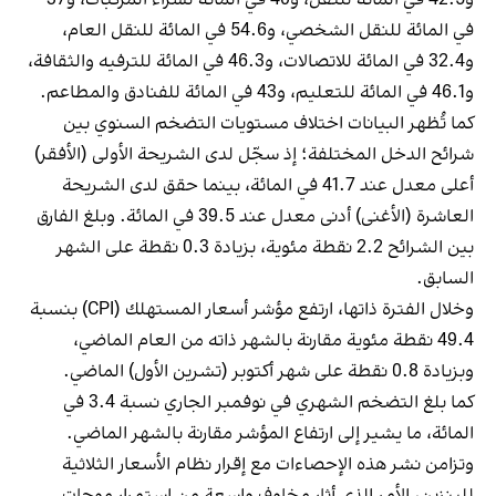
في المائة للنقل الشخصي، و54.6 في المائة للنقل العام،
و32.4 في المائة للاتصالات، و46.3 في المائة للترفيه والثقافة،
و46.1 في المائة للتعليم، و43 في المائة للفنادق والمطاعم.
كما تُظهر البيانات اختلاف مستويات التضخم السنوي بين
شرائح الدخل المختلفة؛ إذ سجّل لدى الشريحة الأولى (الأفقر)
أعلى معدل عند 41.7 في المائة، بينما حقق لدى الشريحة
العاشرة (الأغنى) أدنى معدل عند 39.5 في المائة. وبلغ الفارق
بين الشرائح 2.2 نقطة مئوية، بزيادة 0.3 نقطة على الشهر
السابق.
وخلال الفترة ذاتها، ارتفع مؤشر أسعار المستهلك (CPI) بنسبة
49.4 نقطة مئوية مقارنة بالشهر ذاته من العام الماضي،
وبزيادة 0.8 نقطة على شهر أكتوبر (تشرين الأول) الماضي.
كما بلغ التضخم الشهري في نوفمبر الجاري نسبة 3.4 في
المائة، ما يشير إلى ارتفاع المؤشر مقارنة بالشهر الماضي.
وتزامن نشر هذه الإحصاءات مع إقرار نظام الأسعار الثلاثية
للبنزين، الأمر الذي أثار مخاوف واسعة من استمرار موجات