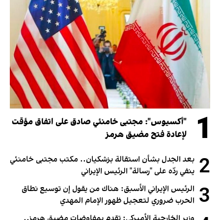
1
"أكسيوس": مجتبى خامنئي صادق على اتفاق مؤقت
لإعادة فتح مضيق هرمز
2
بعد الجدل بشأن استقالة بزشكيان.. مكتب مجتبى خامنئي
ينفي ردّه على "رسالة" الرئيس الإيراني
3
الرئيس الإيراني الأسبق: هناك من يقول إن توسيع نطاق
الحرب ضروري لتعجيل ظهور الإمام المهدي
وزير الخارجية الأميركي: تقدم بمفاوضات مضيق هرمز..