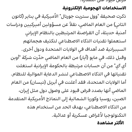
الاستخدامات الهجومية الإلكترونية
ذكرت صحيفة "وول ستريت جورنال" الأميركية في يناير (كانون
الثاني) من العام الماضي، نقلاً عن مسؤولين أميركيين ودراسات
أمنية حديثة، أن القراصنة المرتبطين بالنظام الإيراني
استعملوا تقنيات الذكاء الاصطناعي لتكثيف هجماتهم
السيبرانية ضد أهداف في الولايات المتحدة ودول أخرى.
وقبل ذلك، في مايو (أيار) من العام الماضي حذّرت شركة "أوبن
أي آي" من أن حسابات مرتبطة بالحكومة الإيرانية استغلت
تقنياتها في الذكاء الاصطناعي لنشر الدعاية الموالية للنظام.
أما الولايات المتحدة، فقد أعلنت في أبريل (نيسان) من العام
الماضي أنها بصدد فرض قيود على وصول دول مثل إيران،
الصين، روسيا وكوريا الشمالية إلى النماذج الأمريكية المتقدمة
من الذكاء الاصطناعي، بهدف الحد من استخدام هذه
التكنولوجيا لأغراض عسكرية أو عدائية.
الأكثر مشاهدة