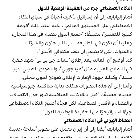
الذكاء الاصطناعي جزء من العقيدة الوطنية للدول
أشار إليابايف إلى أن إسرائيل تأخرت أحيانًا في سباق الذكاء
الاصطناعي على المستوى العالمي، لكنه اعتبر ذلك "فرصة
كبيرة للتغيير"، مضيفًا: "جميع الدول تتقدم في هذا المجال،
وعلينا أن نكون في الطليعة. لدينا الباحثون والشركات
والقدرات، لكن لا ينبغي أن نقف مكتوفي الأيدي".
كما أوضح أن العالم بعد إطلاق "تشات جي بي تي" شهد طفرة
في النماذج الغربية مثل "ميدجورني"، والنموذج الصيني "ديب
سيك"، وكذلك جهود الإمارات لإطلاق نموذج لغوي محلي.
وأشار إلى أن هذه التطورات شكلت بداية منافسة جيوسياسية
جديدة، مضيفًا: "قبل ذلك كانت المنافسة تدور حول الاتصالات
والفضاء والأقمار الصناعية، لكن فجأة أصبح الذكاء الاصطناعي
جزءًا استراتيجيًا من العقيدة الوطنية للدول".
النشاط الإيراني في الذكاء الاصطناعي
أشار إليابايف أيضًا إلى أن إيران تعمل على تطوير أسلحة جديدة
قائمة على الذكاء الاصطناعي، وتقوم بتهريب مكونات حاسوبية