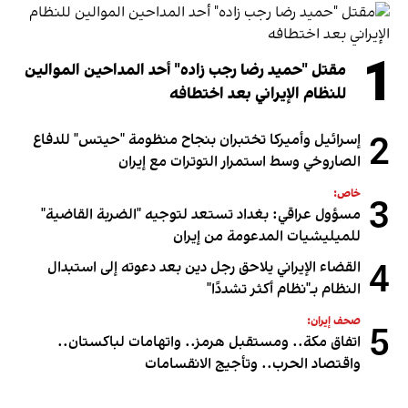
1
مقتل "حميد رضا رجب زاده" أحد المداحين الموالين
للنظام الإيراني بعد اختطافه
2
إسرائيل وأميركا تختبران بنجاح منظومة "حيتس" للدفاع
الصاروخي وسط استمرار التوترات مع إيران
خاص:
3
مسؤول عراقي: بغداد تستعد لتوجيه "الضربة القاضية"
للميليشيات المدعومة من إيران
4
القضاء الإيراني يلاحق رجل دين بعد دعوته إلى استبدال
النظام بـ"نظام أكثر تشددًا"
صحف إيران:
5
اتفاق مكة.. ومستقبل هرمز.. واتهامات لباكستان..
واقتصاد الحرب.. وتأجيج الانقسامات