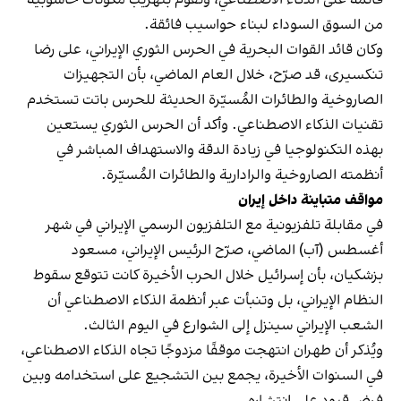
من السوق السوداء لبناء حواسيب فائقة.
وكان قائد القوات البحرية في الحرس الثوري الإيراني، علی رضا
تنكسیری، قد صرّح، خلال العام الماضي، بأن التجهيزات
الصاروخية والطائرات المُسيّرة الحديثة للحرس باتت تستخدم
تقنيات الذكاء الاصطناعي. وأكد أن الحرس الثوري يستعين
بهذه التكنولوجيا في زيادة الدقة والاستهداف المباشر في
أنظمته الصاروخية والرادارية والطائرات المُسيّرة.
مواقف متباينة داخل إيران
في مقابلة تلفزيونية مع التلفزيون الرسمي الإيراني في شهر
أغسطس (آب) الماضي، صرّح الرئيس الإيراني، مسعود
بزشكيان، بأن إسرائيل خلال الحرب الأخيرة كانت تتوقع سقوط
النظام الإيراني، بل وتنبأت عبر أنظمة الذكاء الاصطناعي أن
الشعب الإيراني سينزل إلى الشوارع في اليوم الثالث.
ويُذكر أن طهران انتهجت موقفًا مزدوجًا تجاه الذكاء الاصطناعي،
في السنوات الأخيرة، يجمع بين التشجيع على استخدامه وبين
فرض قيود على انتشاره.