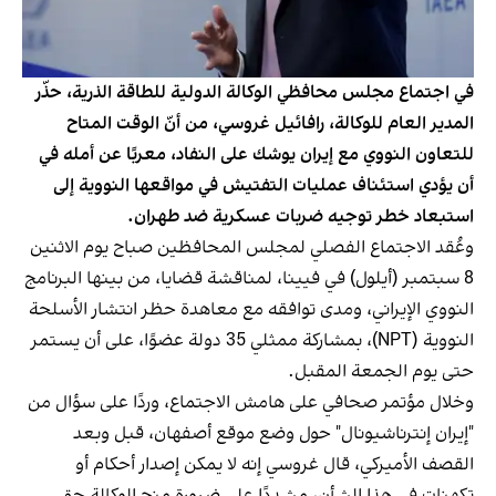
في اجتماع مجلس محافظي الوكالة الدولية للطاقة الذرية، حذّر
المدير العام للوكالة، رافائيل غروسي، من أنّ الوقت المتاح
للتعاون النووي مع إيران يوشك على النفاد، معربًا عن أمله في
أن يؤدي استئناف عمليات التفتيش في مواقعها النووية إلى
استبعاد خطر توجيه ضربات عسكرية ضد طهران.
وعُقد الاجتماع الفصلي لمجلس المحافظين صباح يوم الاثنين
8 سبتمبر (أيلول) في فيينا، لمناقشة قضايا، من بينها البرنامج
النووي الإيراني، ومدى توافقه مع معاهدة حظر انتشار الأسلحة
النووية (NPT)، بمشاركة ممثلي 35 دولة عضوًا، على أن يستمر
حتى يوم الجمعة المقبل.
وخلال مؤتمر صحافي على هامش الاجتماع، وردًا على سؤال من
"إيران إنترناشيونال" حول وضع موقع أصفهان، قبل وبعد
القصف الأميركي، قال غروسي إنه لا يمكن إصدار أحكام أو
تكهنات في هذا الشأن، مشددًا على ضرورة منح الوكالة حق