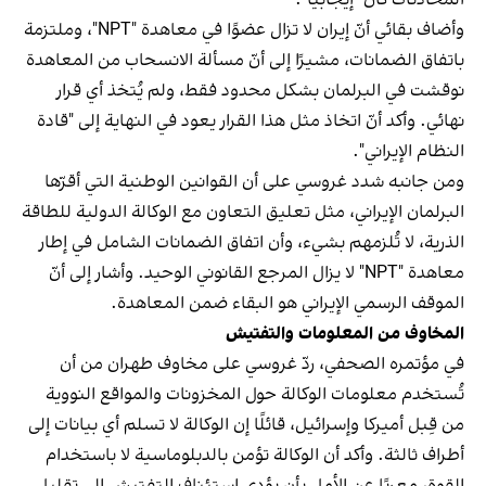
وأضاف بقائي أنّ إيران لا تزال عضوًا في معاهدة "NPT"، وملتزمة
باتفاق الضمانات، مشيرًا إلى أنّ مسألة الانسحاب من المعاهدة
نوقشت في البرلمان بشكل محدود فقط، ولم يُتخذ أي قرار
نهائي. وأكد أنّ اتخاذ مثل هذا القرار يعود في النهاية إلى "قادة
النظام الإيراني".
ومن جانبه شدد غروسي على أن القوانين الوطنية التي أقرّها
البرلمان الإيراني، مثل تعليق التعاون مع الوكالة الدولية للطاقة
الذرية، لا تُلزمهم بشيء، وأن اتفاق الضمانات الشامل في إطار
معاهدة "NPT" لا يزال المرجع القانوني الوحيد. وأشار إلى أنّ
الموقف الرسمي الإيراني هو البقاء ضمن المعاهدة.
المخاوف من المعلومات والتفتيش
في مؤتمره الصحفي، ردّ غروسي على مخاوف طهران من أن
تُستخدم معلومات الوكالة حول المخزونات والمواقع النووية
من قِبل أميركا وإسرائيل، قائلًا إن الوكالة لا تسلم أي بيانات إلى
أطراف ثالثة. وأكد أن الوكالة تؤمن بالدبلوماسية لا باستخدام
القوة، معربًا عن الأمل بأن يؤدي استئناف التفتيش إلى تقليل