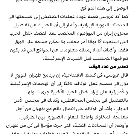
الوصول إلى هذه المواقع.
كما أكد غروسي همية عودة عمليات التفتيش إلى طبيعتها في
المنشآت النووية الإيرانية، وأشار إلى أن الحديث عن تفاصيل
مخزون إيران من اليورانيوم المخصب بعد القصف خلال الحرب
التي استمرت 12 يومًا أمر معقد، ولا يمكن حسمه على الورق
فقط. وأضاف أنه لا يمتلك معلومات عن المواقع التي قد يكون
تم فيها التخصيب قبل الضربات الإسرائيلية.
تحذير من نفاد الوقت
قال غروسي، في كلمته الافتتاحية، إن برنامج طهران النووي لا
يزال في صميم عمل الوكالة، لافتًا إلى أنّ الهجمات الإسرائيلية
والأميركية على إيران خلال الحرب الأخيرة جرى تناولها
بالتفصيل في مجلس المحافظين، وكذلك في مجلس الأمن
الدولي. وأكد أن الوكالة على اتصال دائم مع طهران من أجل
معالجة المخاوف وإعادة التعاون الضروري بين الطرفين.
وأوضح أنّ المحادثات الفنية، التي جرت مؤخرًا في كل من طهران
وفيينا أحرزت بعض التقدم في تحديد خطوات عملية للتحقق،