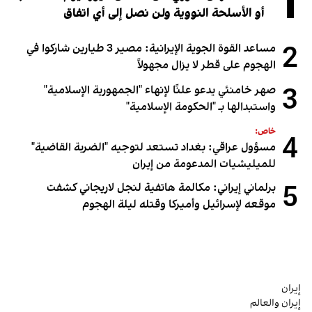
1
أو الأسلحة النووية ولن نصل إلى أي اتفاق
2
مساعد القوة الجوية الإيرانية: مصير 3 طيارين شاركوا في
الهجوم على قطر لا يزال مجهولاً
3
صهر خامنئي يدعو علنًا لإنهاء "الجمهورية الإسلامية"
واستبدالها بـ "الحكومة الإسلامية"
خاص:
4
مسؤول عراقي: بغداد تستعد لتوجيه "الضربة القاضية"
للميليشيات المدعومة من إيران
5
برلماني إيراني: مكالمة هاتفية لنجل لاريجاني كشفت
موقعه لإسرائيل وأميركا وقتله ليلة الهجوم
إيران
إيران والعالم