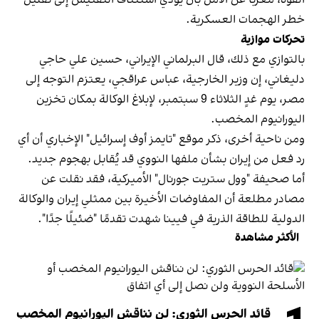
خطر الهجمات العسكرية.
تحركات موازية
بالتوازي مع ذلك، قال البرلماني الإيراني، حسین علي حاجي
‌دليغاني، إن وزير الخارجية، عباس عراقجي، يعتزم التوجه إلى
مصر، يوم غدٍ الثلاثاء 9 سبتمبر، لإبلاغ الوكالة بمكان تخزين
اليورانيوم المخصب.
ومن ناحية أخرى، ذكر موقع "تايمز أوف إسرائيل" الإخباري أن أي
رد فعل من إيران بشأن ملفها النووي قد يُقابل بهجوم جديد.
أما صحيفة "وول ستريت جورنال" الأميركية، فقد نقلت عن
مصادر مطلعة أن المفاوضات الأخيرة بين ممثلي إيران والوكالة
الدولية للطاقة الذرية في فيينا شهدت تقدمًا "ضئيلًا جدًا".
الأكثر مشاهدة
قائد الحرس الثوري: لن نناقش اليورانيوم المخصب