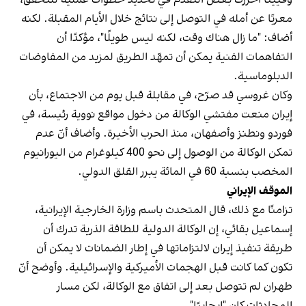
معربًا عن أمله في التوصل إلى نتائج خلال الأيام المقبلة. لكنه
أضاف: "ما زال هناك وقت، لكنه ليس طويلًا"، مؤكدًا أن
التفاهمات الفنية يمكن أن تمهّد الطريق لمزيد من المفاوضات
الدبلوماسية.
وكان غروسي قد صرّح، في مقابلة قبل يوم من الاجتماع، بأن
إيران منعت مفتشي الوكالة من دخول مواقع نووية رئيسة، في
فوردو ونطنز وأصفهان، منذ الحرب الأخيرة. وأضاف أنّ عدم
تمكن الوكالة من الوصول إلى نحو 400 كيلوغرام من اليورانيوم
المخصب بنسبة 60 في المائة يبرر القلق الدولي.
الموقف الإيراني
تزامنًا مع ذلك، قال المتحدث باسم وزارة الخارجية الإيرانية،
إسماعيل بقائي، إن الوكالة الدولية للطاقة الذرية تدرك أن
طريقة تنفيذ إيران لالتزاماتها في إطار الضمانات لا يمكن أن
تكون كما كانت قبل الهجمات الأميركية والإسرائيلية. وأوضح أنّ
طهران لم تتوصل بعد إلى اتفاق مع الوكالة، لكن مسار
المحادثات كان "إيجابيًا".