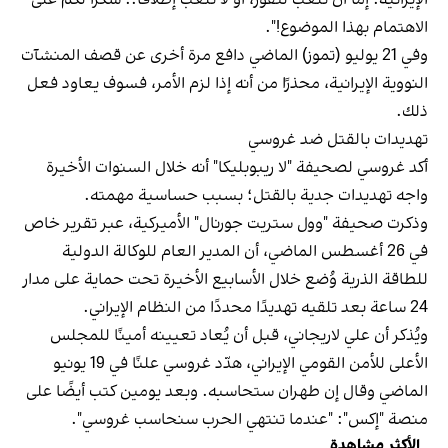
الاهتمام بهذا الموضوع!".
وفي 21 يوليو (تموز) الماضي دافع مرة أخرى عن قصف المنشآت
النووية الإيرانية، محذرًا من أنه إذا لزم الأمر، فسوف يعاود فعل
ذلك.
تهديدات بالقتل ضد غروسي
أكد غروسي لصحيفة "لا ريبوبليكا" أنه خلال السنوات الأخيرة
واجه تهديدات جدية بالقتل؛ بسبب حساسية مهمته.
وذكرت صحيفة "وول ستريت جورنال" الأميركية، عبر تقرير خاص
في 26 أغسطس الماضي، أن المدير العام للوكالة الدولية
للطاقة الذرية وُضع خلال الأسابيع الأخيرة تحت حماية على مدار
24 ساعة بعد تلقيه تهديدًا محددًا من النظام الإيراني.
ويُذكر أن علي لاريجاني، قبل أن يُعاد تعيينه أمينًا للمجلس
الأعلى للأمن القومي الإيراني، هدّد غروسي علنًا في 19 يونيو
الماضي وقال إن طهران ستحاسبه. وبعد يومين كتب أيضًا على
منصة "إكس": "عندما تنتهي الحرب سنحاسب غروسي".
الأكثر مشاهدة