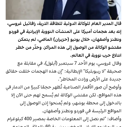
قال المدير العام للوكالة الدولية للطاقة الذرية، رافائيل غروسي،
إنه بعد هجمات أميركا على المنشآت النووية الإيرانية في فوردو
ونطنز وأصفهان، خلال يونيو (حزيران) الماضي، لم يتمكن
مفتشو الوكالة من الوصول إلى هذه المراكز. وحذّر من خطر
اندلاع حرب نووية في العالم.
وقال غروسي، يوم الأحد 7 سبتمبر (أيلول)، في مقابلة مع
صحيفة "لا ريبوبليكا" الإيطالية: "إن هذه الهجمات خلقت حقائق
جديدة على الأرض وزادت المخاطر".
وأوضح أن صور الأقمار الصناعية تُظهر حجمًا كبيرًا من الدمار في
هذه المواقع، لكن مفتشي الوكالة لم يُسمح لهم حتى الآن إلا
بالدخول إلى محطة بوشهر، ولم يُمنحوا إذن الوصول إلى
المواقع الرئيسة في فوردو ونطنز وأصفهان.
وأضاف: "لم نصل إلى المعلومات الخاصة بمصير 400 كيلوغرام
من اليورانيوم الإيراني المخصب بنسبة 60 بالمائة. المجتمع