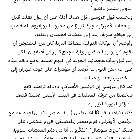
الدولي يشعر بالقلق".
وبحسب قول غروسي، فإن هناك أدلة على أن إيران نقلت قبل
الهجمات الأميركية جزءًا كبيرًا من مخزون اليورانيوم المخصب
إلى مواقع سرية، ربما إلى منشآت أصفهان ونطنز.
وأوضح أن الوكالة الدولية للطاقة الذرية كان من المفترض أن
تقوم في يونيو الماضي بزيارة مجمع كبير في أصفهان، لكن
إسرائيل بدأت هجماتها الجوية في اليوم نفسه. ومع ذلك، شدّد
على أنه حتى اليوم لم تُرصد أي مؤشرات على عودة طهران إلى
التخصيب بعد الهجمات.
كما قال غروسي إن الرئيس الأميركي، دونالد ترامب، تابع
شخصيًا من غرفة العمليات في البيت الأبيض عملية قصف
المراكز النووية الإيرانية.
وكتب ترامب، في 18 أغسطس (آب) الماضي، قبيل اجتماعه مع
الرئيس الأوكراني، فولوديمير زيلينسكي، في واشنطن، على
شبكة "تروث سوشال": "تذكّروا.. أنا من دمّر المنشآت النووية
الإيرانية. إمّا أن تلعب لتفوز، أو لا تلعب إطلاقًا.. شكرًا لكم على