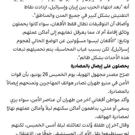
أنه "بعد انتهاء الحرب بين إيران وإسرائيل، ازدادت نقاط
التفتيش بشكل كبير في جميع المدن والمناطق".
وأضاف أن التوقيفات تطال فقط الأفغان، سواء كانوا يحملون
وثائق إقامة أم لا، مما يعرقل ذهابهم إلى أماكن عملهم.
وتابع: "الأفغان ليسوا مسؤولين عن الوضع الحالي (هجوم
إسرائيل)، لكن بسبب غياب المحاسبة، يتم تحميلهم تبعات
هذه الأحداث بشكل ظالم".
يحصلون على إيصال بالمصادرة
صرّح مصدر مجهول الهوية، يوم الخميس 26 يونيو، بأن قوات
الأمن في مترو طهران تصادر هواتف المهاجرين وتمنحهم إيصالاً
بالمصادرة.
وأكد مواطن أفغاني آخر من طهران أن عناصر الأمن، سواء بزي
رسمي أو مدني، يداهمون أماكن سكنهم ليلاً وأماكن عملهم نهارًا
لمصادرة الهواتف.
وقال آخر إن طفلة وُلدت لعائلته ليلة أمس الخميس، لكنهم
لم يستطيعوا نقل الأم إلى المستشفى خوفًا من الاعتقال،