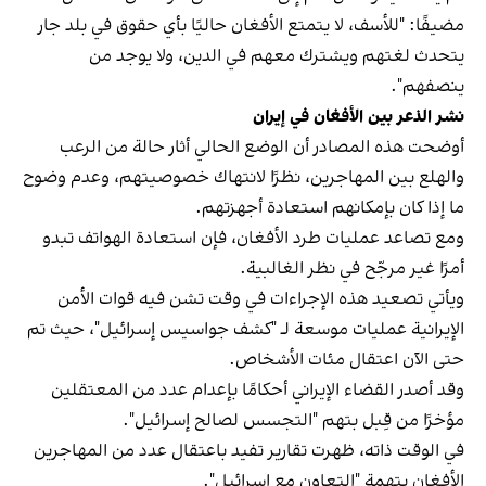
مضيفًا: "للأسف، لا يتمتع الأفغان حاليًا بأي حقوق في بلد جار
يتحدث لغتهم ويشترك معهم في الدين، ولا يوجد من
ينصفهم".
نشر الذعر بين الأفغان في إيران
أوضحت هذه المصادر أن الوضع الحالي أثار حالة من الرعب
والهلع بين المهاجرين، نظرًا لانتهاك خصوصيتهم، وعدم وضوح
ما إذا كان بإمكانهم استعادة أجهزتهم.
ومع تصاعد عمليات طرد الأفغان، فإن استعادة الهواتف تبدو
أمرًا غير مرجّح في نظر الغالبية.
ويأتي تصعيد هذه الإجراءات في وقت تشن فيه قوات الأمن
الإيرانية عمليات موسعة لـ "كشف جواسيس إسرائيل"، حيث تم
حتى الآن اعتقال مئات الأشخاص.
وقد أصدر القضاء الإيراني أحكامًا بإعدام عدد من المعتقلين
مؤخرًا من قِبل بتهم "التجسس لصالح إسرائيل".
في الوقت ذاته، ظهرت تقارير تفيد باعتقال عدد من المهاجرين
الأفغان بتهمة "التعاون مع إسرائيل".