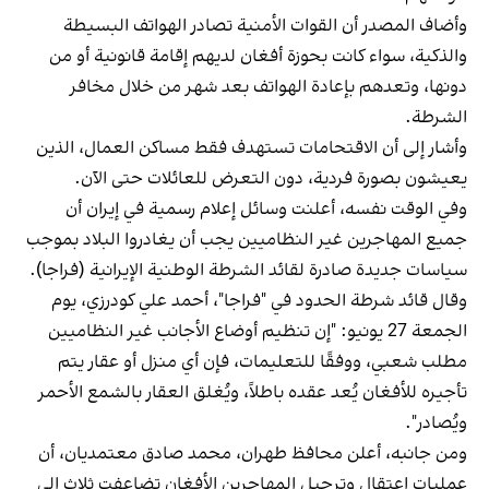
وأضاف المصدر أن القوات الأمنية تصادر الهواتف البسيطة
والذكية، سواء كانت بحوزة أفغان لديهم إقامة قانونية أو من
دونها، وتعدهم بإعادة الهواتف بعد شهر من خلال مخافر
الشرطة.
وأشار إلى أن الاقتحامات تستهدف فقط مساكن العمال، الذين
يعيشون بصورة فردية، دون التعرض للعائلات حتى الآن.
وفي الوقت نفسه، أعلنت وسائل إعلام رسمية في إيران أن
جميع المهاجرين غير النظاميين يجب أن يغادروا البلاد بموجب
سياسات جديدة صادرة لقائد الشرطة الوطنية الإيرانية (فراجا).
وقال قائد شرطة الحدود في "فراجا"، أحمد علي كودرزي، يوم
الجمعة 27 يونيو: "إن تنظيم أوضاع الأجانب غير النظاميين
مطلب شعبي، ووفقًا للتعليمات، فإن أي منزل أو عقار يتم
تأجيره للأفغان يُعد عقده باطلاً، ويُغلق العقار بالشمع الأحمر
ويُصادر".
ومن جانبه، أعلن محافظ طهران، محمد صادق معتمديان، أن
عمليات اعتقال وترحيل المهاجرين الأفغان تضاعفت ثلاث إلى