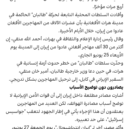
أربع مرات مؤخرًا.
وأفادت السلطات المحلية التابعة لحركة "طالبان" الحاكمة في
مدينة هرات الأفغانية بأن عشرات الآلاف من المهاجرين الأفغان
عادوا من إيران، خلال الأيام الأخيرة.
وقال رئيس إدارة الإعلام والثقافة في بهرات، أحمد الله متقي، إن
أكثر من 30 ألف مهاجر أفغاني عادوا من إيران إلى المدينة يوم
الأربعاء 25 يونيو الجاري.
وحذّرت سلطات "طالبان" من خطر حدوث أزمة إنسانية في
هرات، في حين دعا وزير خارجية طالبان، أمير خان متقي،
السفير الإيراني في كابل، إلى ترحيل المهاجرين بشكل تدريجي.
يصادرون دون توضيح الأسباب
أشارت مصادر مطلعة داخل إيران إلى أن قوات الأمن الإيرانية لا
توضح أسباب مصادرة الهواتف، لكن العديد من المهاجرين
يعتقدون أن هذا الإجراء يأتي في إطار الجهود لتعقب "جواسيس
إسرائيل"، على حد تعبيره.
وأكد مصدر آخر لـ "إيران إنترناشيونال"، يوم الجمعة 27 يونيو،