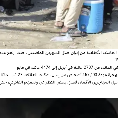
العائدون قسرًا 72 في المائة.
يل المهاجرين الأفغان قسرًا، بغض النظر عن وضعهم القانوني، حتى 