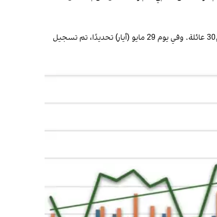
وفقًا للتقرير، عاد أكثر من 450,000 مهاجر أفغاني من إيران خلال الأشهر الخمسة الأولى من العام الجاري، منهم أكثر من 30,000 عائلة. وفي يوم 29 مايو (أيار) تحديدًا، تم تسجيل