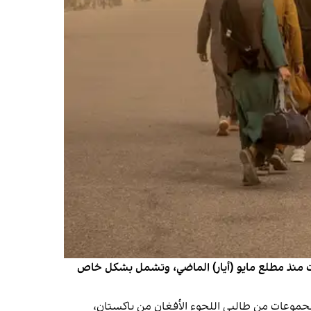
أت منذ مطلع مايو (أيار) الماضي، وتشمل بشكل خاص
تمرار إعادة مجموعات من طالبي اللجوء الأفغان من باكستان،