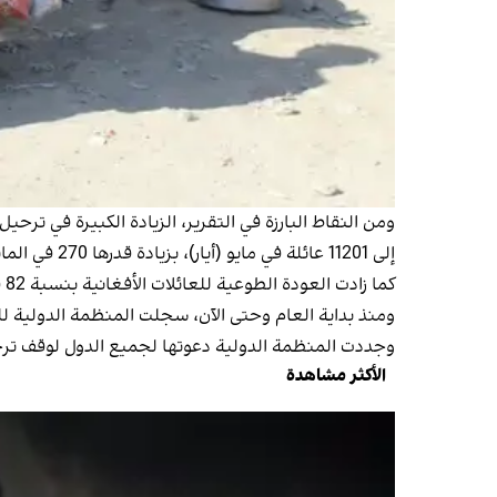
إلى 11201 عائلة في مايو (أيار)، بزيادة قدرها 270 في المائة.
كما زادت العودة الطوعية للعائلات الأفغانية بنسبة 82 في المائة، من 2737 عائلة في أبريل إلى 4474 عائلة في مايو.
ومنذ بداية العام وحتى الآن، سجلت المنظمة الدولية للهجرة عودة 457,103 أشخاص من إيران، شكلت العائلات 27 في المائة منهم، بينما شكل 
وجددت المنظمة الدولية دعوتها لجميع الدول لوقف ترح
الأكثر مشاهدة