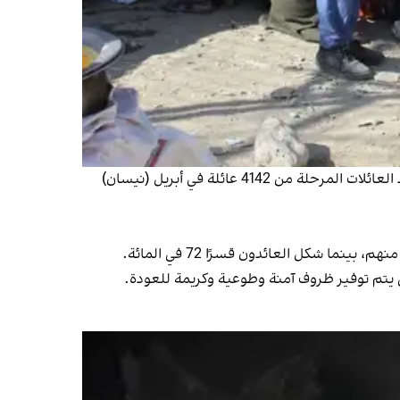
ومن النقاط البارزة في التقرير، الزيادة الكبيرة في ترحيل العائلات الأفغانية من إيران خلال الشهرين الماضيين، حيث ارتفع عدد العائلات المرحلة من 4142 عائلة في أبريل (نيسان)
يتم توفير ظروف آمنة وطوعية وكريمة للعودة.