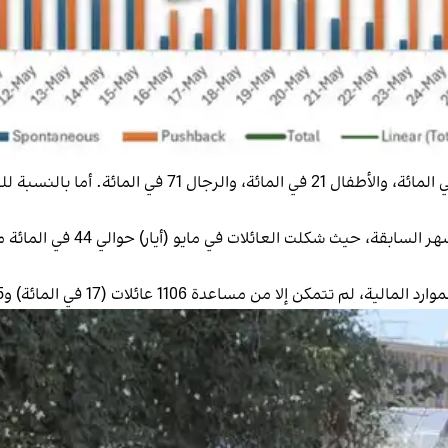
ة 1106 عائلات (17 في المائة) و585 فردًا عازبًا (2.3 في المائة).