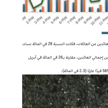
ومن بين المهاجرين غير المسجلين، شكلت النساء 8 في المائة، والأطفال 21 في المائة، والرجال 71 في المائة. أما بالنسبة للعائدين من العائلات، فكانت النسبة 28 في المائة نساء،
وشهدت نسبة عودة العائلات زيادة ملحوظة مقارنة بالأشهر السابقة، حيث شكلت العائلات في مايو (أيار) حوالي 44 في المائة من إجمالي العائدين، مقارنة بـ26 في المائة في أبريل