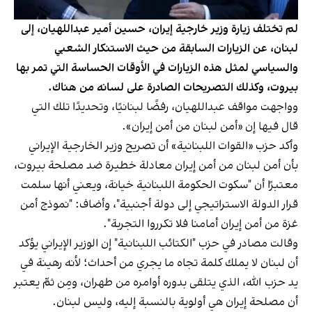
لم تختلف زيارة وزير خارجية إيران، حسين أمير عبداللهيان، إلى
لبنان، عن الزيارات السابقة من حيث الاستنكار الشعبي
والسياسي لمثل هذه الزيارات في الأوقات الحساسة التي تمر بها
بيروت، وكذلك التصريحات الصادرة على لسانه من هناك.
وواجهت مواقف عبداللهيان، رفضًا لبنانيًا، وتحديدًا تلك التي
قال فيها إن «أمن لبنان من أمن إيران».
وأكد حزب «القوات اللبنانية» أن تصريح وزير الخارجية الإيراني
بأن أمن لبنان من أمن إيران معادلة خطيرة ضد مصلحة بيروت،
معتبرًا أن "سكوت الحكومة اللبنانية خيانة، ويعني أنها سلمت
قرار الدولة الاستراتيجي إلى دولة أجنبية"، وأضاف: "نموذج أمن
غزة من أمن إيران أمامنا فلا تكرروا التجربة".
وقالت مصادر في حزب "الكتائب اللبنانية" إن الوزير الإيراني يؤكد
أن لبنان لا يملك كلمة تجاه ما يجري من أحداث؛ لأنه رهينة في
يد حزب الله، الذي يتلقى بدوره أوامره من طهران، ومِن ثمَّ يعتبر
أن مصلحة إيران هي أولوية بالنسبة إليه، وليس لبنان.