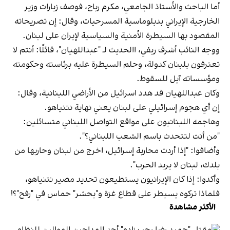
أما الباحث والأستاذ الجامعي، مكرم رباح، فوصف زيارات وزير
الخارجية الإيراني بدبلوماسية المسرحيات، وقال: إن تصريحاته
المقصود بها السيطرة الأمنية والسياسية لإيران على لبنان.
ووجه النائب أشرف ريفي، االحديث لـ "عبداللهيان"، قائلًا: أنتم لا
تعترفون بلبنان كدولة، وحلم السيطرة عليه برئاسته وحكومته
ومؤسساته آيل للسقوط.
وكان عبداللهيان قد هدد اسرائيل من الأراضي اللبنانية، وقال:
إن أي هجوم إسرائيلي على لبنان يعني نهاية نتنياهو.
وهاجمه اللبنانيون على مواقع التواصل اللبناني متسائلين:
"من أنت لتتحدث باسم الشعب اللبناني؟".
وأضافوا: "إذا أردت محاربة إسرائيل، اخرج من لبنان وحاربها من
بلدك، لبنان لا يريد الحرب".
وأكدوا: إذا كان الإيرانيون يستطيعون تحديد مصير نتنياهو،
فلماذا تركوه يسيطر على قطاع غزة و"يحشر" حماس في "رفح"؟!
الأكثر مشاهدة