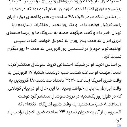
گسترده‌تری - از جمله ورود
نیروهای زمینی
- را نیز در نظر دارد.
رییس‌جمهوری آمریکا دوم فروردین اعلام کرده بود که در صورت
باز نشدن تنگه هرمز
ظرف ۴۸ ساعت
، «نیروگاه‌های برق» ایران
را هدف قرار خواهد داد. او یک روز بعد، از مذاکرات «سازنده» با
تهران خبر داد و گفت هرگونه حمله به نیروگاه‌ها و زیرساخت‌های
انرژی ایران
به ‌مدت پنج روز
به تعویق خواهد افتاد. سپس
اولتیماتوم خود را در ششمین روز فروردین به
مدت ۱۰ روز دیگر
تمدید کرد.
بر اساس آنچه او در شبکه اجتماعی تروث سوشال منتشر کرده
است، مهلت او ساعت هشت شب دوشنبه شنبه ۱۷ فروردین به
وقت شرق آمریکا (‫ساعت ۳:۳۰ بامداد سه‌شنبه ۱۸ فروردین به
وقت ایران)، به پایان خواهد رسید. با این حال او در پیام کوتاهی
که در طول روز یکشنبه در تروث‌سوشال منتشر کرد نوشت
«ساعت ۸ شب سه‌شنبه به وقت شرق آمریکا». نکته‌ای که
اکسیوس از آن به عنوان تمدید ۲۴ ساعته ضرب‌الاجل ترامپ یاد
کرد.