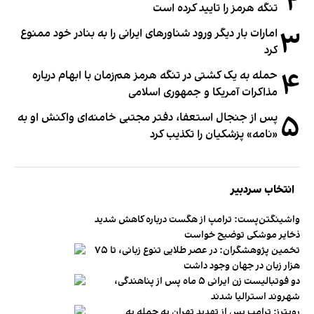
۲
تنگه هرمز را تایید کرده است
۳
امارات بار دیگر ورود شناورهای ایرانی را به بنادر خود ممنوع
کرد
۴
حمله به یک کشتی در تنگه هرمز هم‌زمان با ابهام درباره
مذاکرات آمریکا و جمهوری اسلامی
۵
پس از جنجال استعفا، دفتر مجتبی خامنه‌ای واکنش او به
«نامه» پزشکیان را تکذیب کرد
انتخاب سردبیر
واشینگتن‌پست: ترامپ از هگست درباره کاهش شدید
ذخایر موشکی توضیح خواست
تخمین پژوهشگران: در عصر طلایی تنوع زبانی، تا ۷۵
هزار زبان در جهان وجود داشت
دو فوتبالیست زن ایرانی ۵ ماه پس از پناهندگی،
شهروند استرالیا شدند
رویترز: ترامپ پس از تهدید تهران به حمله به