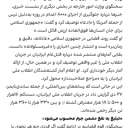
سخنگوی وزارت امور خارجه در بخش دیگری از نشست خبری،
خبرها درباره جلوگیری از اجرای «۸۰۰ اعدام در روز» به‌دلیل ترس
از حمله آمریکا را «ادعا» توصیف کرد و گفت: «جمهوری اسلامی
برای جان انسان‌ها فوق‌العاده ارزش قائل است.»
او گفت روند قضایی در جمهوری اسلامی «عادلانه، دقیق و
زمان‌بر» است و انتشار چنین اخباری را «غیرمسئولانه» دانست.
بقایی آمارهای منتشر شده درباره قتل‌عام ایرانیان در جریان
انقلاب ملی را غیر واقعی توصیف کرد و در همین حال، از ارائه
آمار دیگر خودداری کرد. او اعلام آمار کشته‌شدگان انقلاب ملی
ایرانیان را به «مراجع صلاحیت‌دار» محول کرد.
این در حالی است که رسانه‌های بین‌المللی، از جمله ساندی‌تایمز،
۲۷ دی گزارش داد در جریان انقلاب ملی ایرانیان، دست‌کم
۱۶هزار
و ۵۰۰ تا ۱۸ هزار معترض کشته
و بین ۳۳۰ هزار تا ۳۶۰ هزار
تن دیگر زخمی شده‌اند.
«تبلیغ به نفع دشمن جرم محسوب می‌شود
»
سخنگوی قوه قضاییه در ادامه گفت اگر فردی «به هر نحوی با