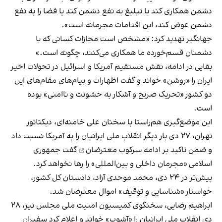
دشمن همکاری کند یا تبلیغ به نفع دشمن کند یا فضا را به نفع
دشمن عوض کند، این اقدامات مجرمانه است».
جهانگیر تهدید کرد: «مشخص است مجازات کسانی که با
دشمنان قسم‌خورده ما همکاری می‌کنند، چگونه است.»
بقایی در ادامه، نقش مستقیم آمریکا و اسرائیل در تحولات اخیر
ایران را «روشن» خواند و گفت اظهارات و پیام‌های مقام‌های این
دو کشور «تحریک صریح و آشکار به خشونت و ناامنی» بوده
است.
این موضع‌گیری هم‌راستا با سخنان علی خامنه‌ای، دیکتاتور
تهران، ۲۷ دی بار دیگر انقلاب ملی ایرانیان را به آمریکا نسبت داد
و ضمن تاکید بر
ادامه سرکوب معترضان
گفت جمهوری
اسلامی «مجرمان داخلی و بین‌المللی» را رها نخواهد کرد.
پیش‌تر در ۲۴ دی، محمد موحدی آزاد، دادستان کل کشور،
خواستار «شناسایی و توقیف» اموال معترضان شد.
ابراهیم رضایی، سخنگوی کمیسیون امنیت ملی مجلس نیز، ۲۸
دی انقلاب ملی ایرانیان را «آشوب» خواند و اعلام کرد سفیران