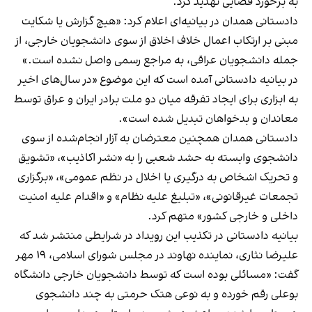
به برخورد قضایی تهدید کرد.
دادستانی همدان در بیانیه‌ای اعلام کرد: «هیچ گزارش یا شکایت
مبنی بر ارتکاب اعمال خلاف اخلاق از سوی دانشجویان خارجی، از
جمله دانشجویان عراقی، به مراجع رسمی واصل نشده است.»
در بیانیه دادستانی آمده است که این موضوع «در سال‌های اخیر
به ابزاری برای ایجاد تفرقه میان دو ملت برادر ایران و عراق توسط
معاندان و بدخواهان تبدیل شده است».
دادستانی همدان همچنین معترضان به آزار انجام‌شده از سوی
دانشجوی وابسته به حشد شعبی را به «نشر اکاذیب»، «تشویق
و تحریک اشخاص به درگیری یا اخلال در نظم عمومی»، «برگزاری
تجمعات غیرقانونی»، «تبلیغ علیه نظام» و «اقدام علیه امنیت
داخلی و خارجی کشور» متهم کرد.
بیانیه دادستانی در تکذیب این رویداد در شرایطی منتشر شد که
علیرضا نثاری، نماینده نهاوند در مجلس شورای اسلامی، ۱۹ مهر
گفت: «مسائلی بوده است که توسط دانشجویان خارجی دانشگاه
بوعلی رقم خورده و به نوعی هتک حرمتی به چند دانشجوی