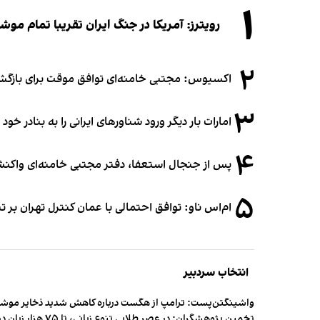
۱
رویترز: آمریکا در جنگ ایران تقریبا تمام موش
۲
اکسیوس: مجتبی خامنه‌ای توافق موقت برای بازگشای
۳
امارات بار دیگر ورود شناورهای ایرانی را به بنادر خود
۴
پس از جنجال استعفا، دفتر مجتبی خامنه‌ای واکنش 
۵
ام‌اس ناو: توافق احتمالی با عمان کنترل تهران بر ت
انتخاب سردبیر
واشینگتن‌پست: ترامپ از هگست درباره کاهش شدید ذخایر مو
تخمین پژوهشگران: در عصر طلایی تنوع زبانی، تا ۷۵ هزار زبان در جهان وجود داشت