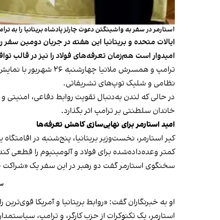
استارمر در سفر به واشینگتن دعوت چارلز پادشاه بریتانیا را به ترام
ایالات متحده و بریتانیا این هفته در جریان دومین سفر ر
امیدوار است هم‌زمان تعرفه‌های فولاد را نیز در قالب تواف
ترامپ و همسرش ملانیا
نظامی و شلیک توپ‌های تشریفاتی.
در حالی که لندن به‌دنبال تقویت روابط دفاعی، امنیتی و
خاندان سلطنتی بر ترامپ اثر بگذارد.
امید استارمر برای نهایی‌سازی کاهش تعرفه‌ها
کیر استارمر، نخست‌وزیر بریتانیا، پنج‌شنبه در اقامتگاه 
کمتر وعده‌داده‌شده برای فولاد و آلومینیوم را قطعی کند
سخنگوی استارمر گفت دو رهبر در این سفر یک «شراکت ج
سف
او به خبرنگاران گفت: «روابط بریتانیا و آمریکا قوی‌تری
استارمر، یک تکنوکرات از حزب کارگر، و ترامپ، سیاستمد