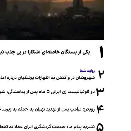
۱
یکی از بستگان خامنه‌ای آشکارا در پی جذب 
۲
روایت شما
شهروندان در واکنش به اظهارات پزشکیان درباره آمار ج
۳
دو فوتبالیست زن ایرانی ۵ ماه پس از پناهندگی، شهروند استرالیا شدند
۴
رویترز: ترامپ پس از تهدید تهران به حمله به زیرس
۵
نشریه پیام ما: صنعت گردشگری ایران عملا به تع