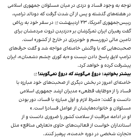
توجه به وجود فساد و دزدی در میان مسئولان جمهوری اسلامی
در هفته‌های گذشته و پس از آن شدت گرفت که دونالد ترامپ،
رییس‌جمهوری آمریکا،
۲۳ اردیبهشت
در سفر خود به ریاض
گفت رهبران ایران تمرکزشان بر «دزدیدن ثروت مردمشان برای
تامین مالی تروریسم و خونریزی در خارج از کشور» است.
صحبت‌هایی که با واکنش خامنه‌ای مواجه شد و گفت حرف‌های
ترامپ لایق پاسخ دادن نیست و «به کوری چشم دشمنان»، ایران
پیشرفت کرده و خواهد کرد.
بیشتر بخوانید:
دروغ می‌گویند که دروغ نمی‌گویند!
خامنه‌ای امروز در بخش دیگری از صحبت‌های خود مبارزه با
فساد را از «وظایف قطعی» مدیران ارشد جمهوری اسلامی
دانست و گفت: «شرط لازم و اول مبارزه با فساد، دور بودن
مسئولان و خانواده‌هایشان از عوامل فسادزا است.»
او در ادامه مراقبت از سلامت کشور را ضروری دانست و از
استانداران خواست از فعالیت‌های حاوی «تعارض منافع» مثل
«تجارت شخصی در دوره خدمت»، پرهیز کنند.