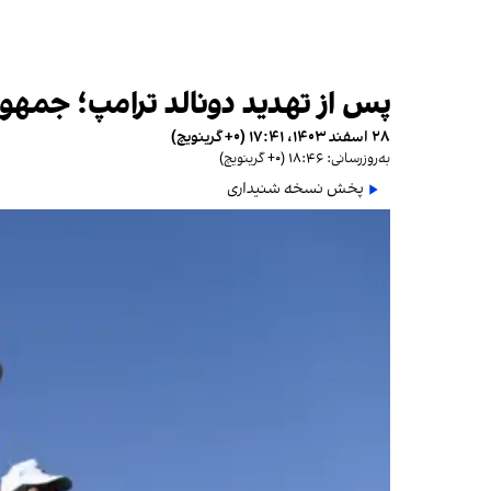
پس از تهدید دونالد ترامپ؛ جمهو
۲۸ اسفند ۱۴۰۳، ۱۷:۴۱ (‎+۰ گرینویچ)
به‌روزرسانی: ۱۸:۴۶ (‎+۰ گرینویچ)
پخش نسخه شنیداری