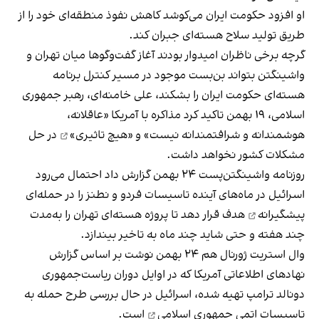
او افزود حکومت ایران می‌کوشد کاهش نفوذ منطقه‌ای خود را از
طریق تولید سلاح هسته‌ای جبران کند.
گرچه برخی ناظران امیدوار بودند آغاز گفت‌وگوها میان تهران و
واشینگتن بتواند بن‌بست موجود در مسیر کنترل برنامه
هسته‌ای حکومت ایران را بشکند، علی خامنه‌ای، رهبر جمهوری
اسلامی، ۱۹ بهمن تاکید کرد مذاکره با آمریکا «عاقلانه،
هوشمندانه و شرافتمندانه نیست» و
«هیچ تاثیری»
در حل
مشکلات کشور نخواهد داشت.
روزنامه واشینگتن‌پست ۲۴ بهمن گزارش داد احتمال می‌رود
اسرائیل در ماه‌های آینده تاسیسات فردو و نطنز را در
حمله‌ای
پیشگیرانه
هدف قرار دهد تا پروژه هسته‌ای تهران را به‌مدت
چند هفته و حتی شاید چند ماه به تاخیر بیندازد.
وال‌ استریت‌ ژورنال هم ۲۴ بهمن نوشت بر اساس گزارش
نهادهای اطلاعاتی آمریکا که در اوایل دوران ریاست‌جمهوری
دونالد ترامپ تهیه شده، اسرائیل در حال بررسی
طرح حمله به
تاسیسات اتمی جمهوری اسلامی
است.