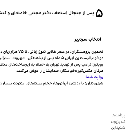
۵
پس از جنجال استعفا، دفتر مجتبی خامنه‌ای واکنش 
انتخاب سردبیر
تخمین پژوهشگران: در عصر طلایی تنوع زبانی، تا ۷۵ هزار زبان در جهان وجود داشت
دو فوتبالیست زن ایرانی ۵ ماه پس از پناهندگی، شهروند استرالیا شدند
رویترز: ترامپ پس از تهدید تهران به حمله به زیرساخت‌های منط
مرغان مگس‌گیر «خیانتکار» صدایشان را عوض می‌کنند
روایت شما
شهروندان:‌ با «دزدی» اپراتورها، حجم بسته‌های اینترنت بسیار ز
برنامه‌ها
تلویزیون
شنیداری