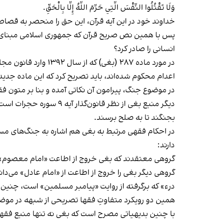
وَلَا تَقْتُلُوا النَّفْسَ الَّتِي حَرَّمَ اللَّهُ إِلَّا بِالْحَقِّ.
خداوند خود در این آیه قرآن، این حق را منحصر به قصا
پس با همین نص صریح قرآن که جمهوری اسلامی مبنای ح
انسانی را صادر کرد؟
در مورد ماده ۲۸۷ (
اعدام محکوم شده‌اند، باید تصریح کرد که این ماده جدی
در موضوع جنگ، پیرامون آن نکاتی آمده و بنا بر متون
دیگر منبع بغی از نظر ق
بجنگند تا به صلح برسند.
در احکام فقهی مرتبط به بغی هم اشاره به جنگ‌های مسلم
دارند:
گروهی معتقدند که بغی خروج از اطاعت «امام معصوم» ا
گروهی دیگر بغی را خروج از اطاعت از «امام عادل» می‌دان
درء» که برگرفته از روایت «پیامبر مسلمین» است، چنین 
همین دو رویکرد متفاوتِ فقها تصریحی از شبهه در موضوع