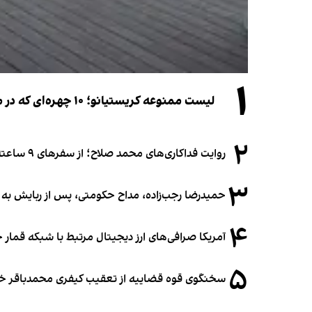
۱
لیست ممنوعه کریستیانو؛ ۱۰ چهره‌ای که در مراسم عروسی رونالدو و جورجینا جایی ندارند
۲
روایت فداکاری‌های محمد صلاح؛ از سفرهای ۹ ساعته تا خوابیدن زیر آسمان قاهره
۳
حمیدرضا رجب‌زاده، مداح حکومتی، پس از ربایش به
۴
آمریکا صرافی‌های ارز دیجیتال مرتبط با شبکه قمار 
۵
سخنگوی قوه قضاییه از تعقیب کیفری محمدباقر خرازی،