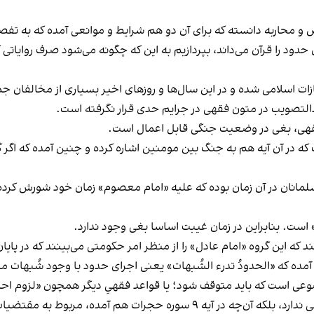
ص و محاربه دانسته که برای آن دو هم شرایط و موانعی آمده که به ت
دود را قرآن می‌داند، بپردازیم به این که چگونه می‌شود صرف رو
بغی) که از سال ۱۳۹۲ وارد قانون مجازات اسلامی شده و در این سال‌ها و روزهای اخیر بسیا
دالتصویب در متون فقهی در جرایم حدی قرار نگرفته است.
 فقهی، بغی در وضعیت جنگی قابل اعمال است.
انون‌گذار آیه ۹ سوره حجرات است که در آن آیه هم به جنگ بین مومنین اشاره کرده و چنین آ
انان در آن زمان بوده که علیه «امام معصوم» زمان خود شورش کرده‌ان
ست. بنابراین در زمان غیبت اساسا بغی وجود ندارد.
ند که این گروه «امام عادل» را از منظر امر حکومتی می‌بینند که در پای
آمده که «الحدودُ تدرء الشُبهات» یعنی اجرای حدود با وجود شُبهات 
ی است که باید متوقف شود؛ یا قواعد فقهیِ دیگر همچون «لزوم احتیاط 
با چنین بدیهیاتی مصرح است که بغی نه تنها منبع فقهی ندارد، بلکه آن‌چه در 