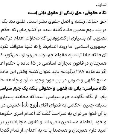
ندارد.
نگاه حقوقی: حق زندگی از حقوق ذاتی است
حق حیات، ریشه و اصل حقوق بشر است. طبق بند یک ماده
در بند دوم همین ماده گفته شده در کشورهایی که حکم 
تصویب آن بسیاری از کشورهایی که مجازات اعدام در آن‌ها
جمهوری اسلامی اما روند اعدام‌ها را نه‌ تنها متوقف نکر
آن‌جا که هانا آرنت به مقوله جهانوند می‌پردازد، می‌گو
همچنان در قانون مجازات اسلامی در ۱۵ ماده با حکم اعدام مواجهیم.
اگر به ماده ۲۸۷ برگردیم باید عنوان کنیم 
منبع فقهی و شرعی در این مورد وجود ندارد و جامعه حقوق
نگاه سیاسی: بغی نه فقهی و حقوقی بلکه یک جرم سیاس
بغی از نگاه نگارنده جرم سیاسی است که همانند بسیاری
سبقه چنین احکامی به فتوای آقای [روح‌الله] خمینی در ۱۱ دی ۱۳۶۶ درباره ولایت مطلقه فقیه و اختیارات حکومتی برمی‌گردد.
با آن فتوا می‌توان به صراحت گفت که اعدام امری حکو
و خود را «امام مسلمین» می‌داند و قانون مجازات نیز در سال ۱۳۷۰ با همین رویکرد تص
امید دارم هم‌زمان و هم‌صدا با نه به اعدام، از تمام گ