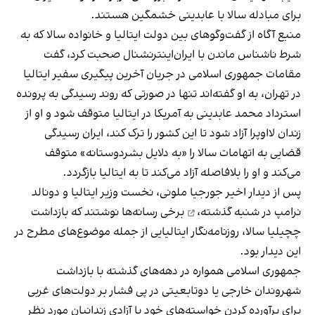
برای مبادله سالا با عابدینی خشمگین هستند.
منبع آگاه از گفت‌وگوهای بین دولت ایتالیا و خانواده سالا که به
شرط ناشناس ماندن با ایران‌اینترنشنال صحبت کرد، گفت
مقامات جمهوری اسلامی در جریان آخرین پیگیری سفیر ایتالیا
در تهران، به او گفته‌اند تنها در صورتی که روند رسیدگی به پرونده
استرداد محمد عابدینی به آمریکا در ایتالیا متوقف شود و او از
زندان لااوپرا آزاد شود تا این کشور را ترک کند، ایران رسیدگی
قضایی به اتهامات سالا را «به دلایل بشردوستانه» متوقف
می‌کند و او را بلافاصله آزاد می‌کند تا به ایتالیا بازگردد.
پس از دیدار اخیر جورجیا ملونی، نخست وزیر ایتالیا و دونالد
نرامپ
در شنبه گذشته،
برخی رسانه‌ها نوشتند که بازداشت
چچیلیا سالا، روزنامه‌نگار ایتالیایی از جمله موضوع‌های مطرح در
این دیدار بود.
جمهوری اسلامی همواره در دهه‌های گذشته با بازداشت
شهروندان خارجی یا دوتابعیتی در پی فشار بر دولت‌های غربی
برای برآورده کردن خواسته‌های خود یا آزادی زندانیان مورد نظر