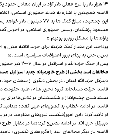
۱۴ هزار دلار با نرخ فعلی دلار آزاد در ایران معادل حدود یک میلیارد تومان است.
این جمعیت، مبلغ کمک ها به ۷۷ میلیون دلار خواهد رسید. او تصریح کرد پرداخت‌ها بین ۳۰۰ تا ۴۰۰ دلار به ازای هر نفر بوده است.
مسعود پزشکیان، رییس جمهوری اسلامی، در آخرین گفت‌
یارانه‌ها با مشکل روبرو بودیم.»
پرداخت این مقدار کمک هزینه برای خرید اثاثیه منزل و اج
بنزین حتی به بهای بروز اعتراضات سراسری
است.
پس از جنگ حزب‌الله و اسرائیل در سال ۲۰۰۶ نیز جمهوری اسلامی مسئولیت بازسازی مناطق ویران‌شده را برعهده گرفت و مبالغ هنگفتی را صرف بازسازی حزب‌الله کرد.
مخالفان اسد بخشی از طرح خاورمیانه جدید اسرائیل هست
دبیرکل حزب‌الله لبنان، در بخش دیگری از سخنان خود، 
قاسم حرکت مسلحانه گروه تحریر شام، علیه حکومت مستقر 
بسته شدن چشم‌انداز و شکستشان در تلاش‌ها برای بی‌
قاسم در ادامه خطاب به کشورهای عربی گفت: «بدانید ک
او تاکید کرد: «این امور(شکست نیروهای مقاومت در بر
دبیرکل حزب‌الله در ادامه تصریح کرد:«ما در مقابل طرح
قاسم بار دیگر مخالفان اسد را «گروه‌های تکفیری» نامی