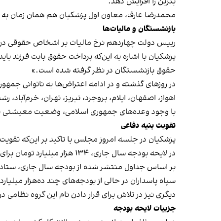
بنزین را افزایش دهد.
محمدرضا عارف، معاون اول پزشکیان هم همان زمان به
بازنشستگان و مالیات‌ها
رییس دولت چهاردهم نرخ مالیات بر اشخاص حقوقی در سال ۱۴۰۴ را ۲۰ درصد اعلام کرد و گفت بخشی از معلمان و صاحبان مشاغل، ذی‌نفعان معافیت م
پزشکیان با اشاره به این‌که پرداخت حقوق بابت فرزند با
حقوق بازنشستگان در نظر گرفته شده است.»
در روزهای گذشته و در ادامه اعتراض‌ها به ناتوانی جمه
اهواز، اصفهان، ایلام، بروجرد، تبریز، تهران، خرم‌آباد، 
با وجود وعده‌های جمهوری اسلامی، وضعیت معیشتی باز
تقویت بنیه دفاعی
پزشکیان در جلسه امروز مجلس با تاکید بر این‌که تقویت
در لایحه بودجه سال جاری، ۱۳۴ هزار میلیارد تومان برای تقویت بنیه دفاعی در نظر گرفته شد و قرار شد این مبلغ از محل تحویل نفت خام به نیروهای مسلح تامین شود.
بر اساس
جداول منتشر شده‌ از بودجه سال جاری
، ستاد مشترک سپا
سپاه پاسداران در حالی از بودجه‌های چند ده‌هزار میلیا
دیگری نیز در تلاش برای قرار دادن نام این گروه نظامی 
جزییات لایحه بودجه