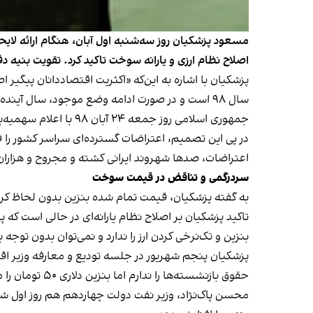
اصلاح نظام ارزی و یارانه سوخت تاکید کرد. تقویت بنیه دفاعی
سال ۹۸ است و در صورت ادامه وضع موجود، سال آینده باید ۱۳۰ هزار میلیارد تومان بنزین وارد کشور شود.
جمهوری اسلامی روز جمعه ۲۴ آبان ۹۸ با اعلام سهمیه‌بندی جدید بنزین، قیمت این کالای اساسی را یک‌شبه ۲۰۰ درصد افزایش داد.
در پی این تصمیم، اعتراضات گسترده‌ای سراسر کشور را 
اعتراضات
، صدها شهروند ایرانی کشته و مجروح و هزاران 
سردرگمی و تناقض در قیمت سوخت
به گفته پزشکیان، قیمت تمام شده بنزین بدون لحاظ کردن بهای است
تاکید پزشکیان بر اصلاح نظام یارانه‌ای در حالی است که
بنزین و تک‌نرخی کردن ارز را ندارد و نمی‌توان بدون توجه
پزشکیان پنجم شهریور در جلسه تودیع و معارفه وزیر اقت
حقوق بازنشسته‌ها را ندارم اما بنزین دلاری ۵۰ تومان را می‌فروشم ۱۰ تومان. کدام منطقی این را از ما قبول می‌کند که ما داریم این کار را می‌کنیم؟»
محسن پاک‌نژاد، وزیر نفت دولت چهاردهم هم روز اول شهری