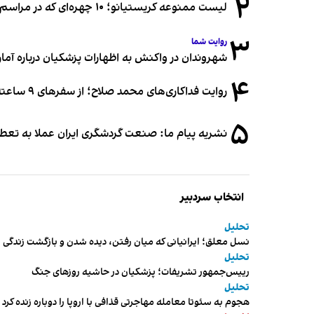
۲
لیست ممنوعه کریستیانو؛ ۱۰ چهره‌ای که در مراسم عروسی رونالدو و جورجینا جایی ندارند
۳
روایت شما
شهروندان در واکنش به اظهارات پزشکیان درباره آمار ج
۴
روایت فداکاری‌های محمد صلاح؛ از سفرهای ۹ ساعته تا خوابیدن زیر آسمان قاهره
۵
نشریه پیام ما: صنعت گردشگری ایران عملا به تع
انتخاب سردبیر
تحلیل
نسل معلق؛ ایرانیانی که میان رفتن، دیده شدن و بازگشت زندگی م
تحلیل
رییس‌جمهور تشریفات؛ پزشکیان در حاشیه روزهای جنگ
تحلیل
هجوم به سئوتا معامله مهاجرتی قذافی با اروپا را دوباره زنده کرد