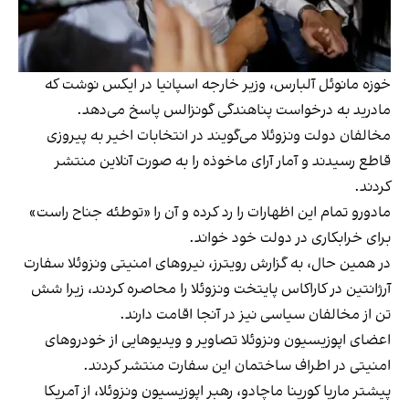
خوزه مانوئل آلبارس، وزیر خارجه اسپانیا در ایکس نوشت که
مادرید به درخواست پناهندگی گونزالس پاسخ می‌دهد.
مخالفان دولت ونزوئلا می‌گویند در انتخابات اخیر به پیروزی
قاطع رسیدند و آمار آرای ماخوذه را به صورت آنلاین منتشر
کردند.
مادورو تمام این اظهارات را رد کرده و آن را «توطئه جناح راست»
برای خرابکاری در دولت خود خواند.
در همین حال، به گزارش رویترز، نیروهای امنیتی ونزوئلا سفارت
آرژانتین در کاراکاس پایتخت ونزوئلا را محاصره کردند، زیرا شش
تن از مخالفان سیاسی نیز در آنجا اقامت دارند.
اعضای اپوزیسیون ونزوئلا تصاویر و ویدیوهایی از خودروهای
امنیتی در اطراف ساختمان این سفارت منتشر کردند.
پیشتر ماریا کورینا ماچادو، رهبر اپوزیسیون ونزوئلا، از آمریکا