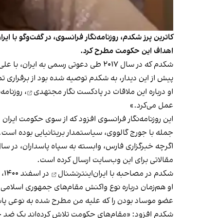
کاترین پرز شکدم، روزنامه‌نگار فرانسوی، در گفت‌وگو با ای
اهداف این حکومت مطرح کرد.
شکدم که در سال ۲۰۱۷ طی دعوتی رسمی به ایران، با علی خامنه‌ای، رهبر جمهوری اسلامی دیدار کرده‌ بود، این ملاقات را تجربه‌ای «غیرقابل وصف» خواند.
پیش از این دیدار، به شکدم توصیه شده‌ بود از برقراری
او درباره این ملاقات در
پادکست نگار مجتهدی
، روزنامه
عمل می‌کرد.»
این روزنامه‌نگار فرانسوی افزود که از سوی حکومت ایر
جمله با جورج گالووی، سیاستمدار بریتانیایی بوده‌ است.
مقالاتی برای این وب‌سایت ارسال کرده‌ است.
شکدم در
مصاحبه با ایران‌اینترنشنال
در اسفند ۱۴۰۰، ادعای مسئولان وب‌سایت خامنه‌ای را مبنی بر اینکه تنها به صورت ایمیلی با او در ارتباط بوده‌اند، رد کرد.
او هم‌زمان درباره نوع واکنش مقام‌های جمهوری اسلام
عضو موساد بودن را که علیه من مطرح شده به نوعی پاس
شکدم افزود: «مقام‌های حکومت تلاش کرده‌اند یک ضد حمل