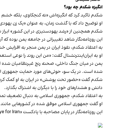
انگیزه شکدم چه بود؟
شکدم تاکید کرد که انگیزه‌اش «نه کنجکاوی، بلکه خشم 
او توضیح داد که با گذشت زمان، به عنوان «یک زن یه
شکدم همچنین از «رشد یهودستیزی در این کشور» ابراز نگ
این روزنامه‌نگار شاهد تغییراتی در جامعه یمن بوده که آ
به اعتقاد شکدم، نفوذ ایران در یمن منجر به افزایش خ
او به ایران‌اینترنشنال گفت: «من این روند را نوعی استعم
یمن در میان جنگ داخلی، صحنه رنج غیرنظامیان شده‌ است
شده‌ است. در یک سو، حوثی‌های مورد حمایت جمهوری اسلا
شکدم گفت «حضور تحت پوشش» در ایران به او کمک کرد تا 
دانش و هشدارهای خود را با دیگران به اشتراک بگذارد.
به اعتقاد شکدم، جمهوری اسلامی به دنبال تضعیف تمد
او گفت جمهوری اسلامی موفق شده در کشورهایی مانند لبن
این روزنامه‌نگار در پایان مصاحبه با پادکست «Eye for Iran» تاکید کرد: «دنیا باید بیدار شود. وقتی آن‌ها [جمهوری اسلامی] می‌گویند مرگ بر آمریکا، منظورشان مرگ بر دموکراسی است.»