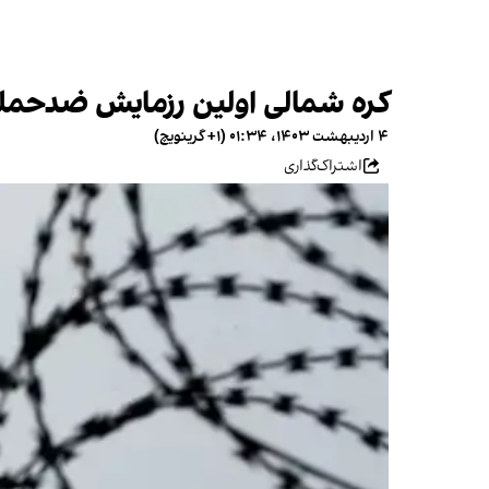
کره شمالی اولین رزمایش ضدحمله ه
۴ اردیبهشت ۱۴۰۳، ۰۱:۳۴ (‎+۱ گرینویچ)
اشتراک‌گذاری