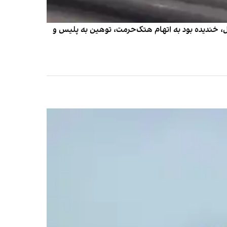
ل، خندیده بود به اتهام هتک‌حرمت، توهین به پلیس و