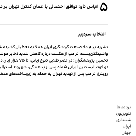
۵
ام‌اس ناو: توافق احتمالی با عمان کنترل تهران بر ت
انتخاب سردبیر
نشریه پیام ما: صنعت گردشگری ایران عملا به تعطیلی کشیده 
واشینگتن‌پست: ترامپ از هگست درباره کاهش شدید ذخایر مو
تخمین پژوهشگران: در عصر طلایی تنوع زبانی، تا ۷۵ هزار زبان در جهان وجود داشت
دو فوتبالیست زن ایرانی ۵ ماه پس از پناهندگی، شهروند استرالیا شدند
رویترز: ترامپ پس از تهدید تهران به حمله به زیرساخت‌های منط
برنامه‌ها
تلویزیون
شنیداری
ایران
جهان