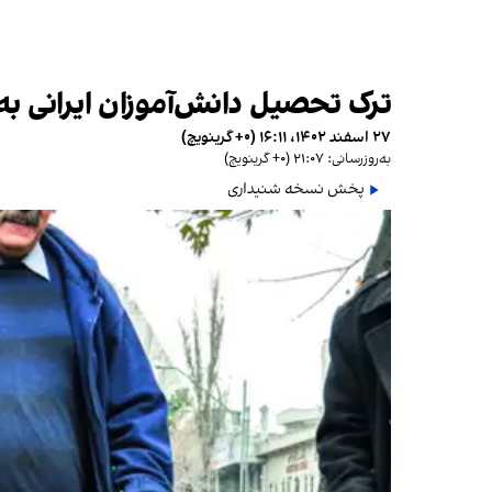
ترک تحصیل دانش‌آموزان ایرانی ب
۲۷ اسفند ۱۴۰۲، ۱۶:۱۱ (‎+۰ گرینویچ)
به‌روزرسانی: ۲۱:۰۷ (‎+۰ گرینویچ)
پخش نسخه شنیداری