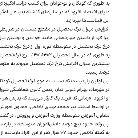
به طوری که کودکان و نوجوانان برای کسب درآمد انگیزه
دنیای اقتصاد افزود که در سال‌های گذشته پدیده زباله‌گ
این فعالیت‌ها بپردازند.
افزایش میزان ترک تحصیل در مقطع دبستان در شرایطی ا
زیرا فرد از داشتن مهارت‌هایی مانند خواندن و نوشتن نی
نرخ ترک تحصیل در متوسطه دوره اول از نرخ ترک تحصی
به طوری که در سال تحصیلی ۱۴۰۲-۱۴۰۱، نرخ ترک‌تحصیل در مقطع متوسطه دوره اول ۱.۱ درصد افزایش داشت و به ۵.۴۷ درصد رسید.
درصد رسید.
این اولین بار نیست که نسبت به موج ترک تحصیل کودکان 
در مهرماه، بهرام ذنوبی تبار،
رییس کانون هماهنگی شورا
او افزود: «زمانی که فرزند یک کارگر می‌بیند که پدرش هر 
در اواسط اسفند نیز محمدمهدی کاظمی، معاون آموزش 
معاون آموزش متوسطه وزارت آموزش و پرورش، در
گفت‌و
این رقم حدود پنج درصد دانش‌آموزان متوسطه در بازه سنی ۱۲ تا ۱۴ سال را در برمی‌
به گفته کاظمی حدود ۶۷ هزار نفر از این افراد بازمانده از تحصیل، دوره ابتدایی را نگذرانده‌اند یا به هر دلیلی تمایل به تحصیل نداشته‌اند.