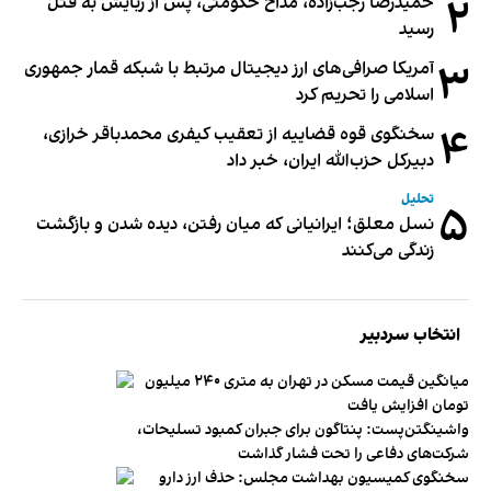
۲
حمیدرضا رجب‌زاده، مداح حکومتی، پس از ربایش به قتل
رسید
۳
آمریکا صرافی‌های ارز دیجیتال مرتبط با شبکه قمار جمهوری
اسلامی را تحریم کرد
۴
سخنگوی قوه قضاییه از تعقیب کیفری محمدباقر خرازی،
دبیر‌کل حزب‌الله ایران، خبر داد
تحلیل
۵
نسل معلق؛ ایرانیانی که میان رفتن، دیده شدن و بازگشت
زندگی می‌کنند
انتخاب سردبیر
میانگین قیمت مسکن در تهران به متری ۲۴۰ میلیون
تومان افزایش یافت
واشینگتن‌پست: پنتاگون برای جبران کمبود تسلیحات،
شرکت‌های دفاعی را تحت فشار گذاشت
سخنگوی کمیسیون بهداشت مجلس: حذف ارز دارو