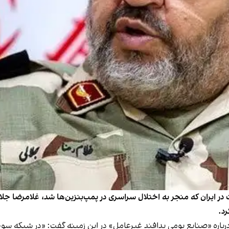
ایران که منجر به اختلال سراسری در پمپ‌بنزین‌ها شد، غلامرضا جلال
رد.
رباره «صنایع بومی پدافند غیرعامل» در این زمینه
گفت
: «در شبکه سو