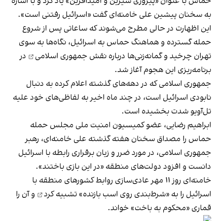
حماس با عنوان «پیروزی شیرین و امیدآفرین» یاد کرد و با اشاره
به سخنان پیشین علی خامنه‌ای گفت «اسرائیل رفتنی است».
این اظهارت در حالی مطرح می‌شوند که ساعاتی پس از شروع
حمله گسترده و هماهنگ حماس به اسرائیل، نگاه‌ها به سوی
تهران چرخید و گمانه‌زنی‌ها درباره
نقش جمهوری اسلامی
در
برنامه‌ریزی این هجوم آغاز شد.
جمهوری اسلامی که در دهه‌های گذشته اعلام کرده به دنبال
نابودی اسرائیل است، در چند ماه اخیر به لفاظی‌های خود علیه
تل‌آویو شدت بخشیده است.
ابراهیم رضایی، عضو کمیسیون امنیت ملی مجلس حمله
حماس را مصداق سخنان هفته گذشته علی خامنه‌ای، رهبر
جمهوری اسلامی، در مورد ضرر و زیان برقراری رابطه با اسرائیل
دانست و افزود دولت‌های منطقه «در این بازی باختند».
خامنه‌ای روز ۱۱ مهر عادی‌سازی روابط کشورهای منطقه با
اسرائیل را به «شرط‌بندی روی اسب بازنده»
تشبیه کرد
و آن را
قماری «محکوم به باخت» خواند.