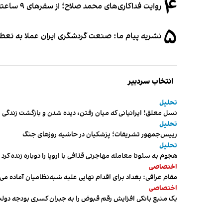
۴
روایت فداکاری‌های محمد صلاح؛ از سفرهای ۹ ساعته تا خوابیدن زیر آسمان قاهره
۵
نشریه پیام ما: صنعت گردشگری ایران عملا به تع
انتخاب سردبیر
تحلیل
نسل معلق؛ ایرانیانی که میان رفتن، دیده شدن و بازگشت زندگی م
تحلیل
رییس‌جمهور تشریفات؛ پزشکیان در حاشیه روزهای جنگ
تحلیل
هجوم به سئوتا معامله مهاجرتی قذافی با اروپا را دوباره زنده کرد
اختصاصی
مقام عراقی: بغداد برای اقدام نهایی علیه شبه‌نظامیان آماده می
اختصاصی
یک منبع بانکی افزایش رقم قبوض را به جبران کسری بودجه دول