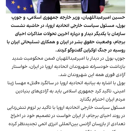
حسین امیرعبداللهیان، وزیر خارجه جمهوری اسلامی، و جوزپ
بورل، مسئول سیاست خارجی اتحادیه اروپا، در حاشیه نشست
سازمان با یکدیگر دیدار و درباره آخرین تحولات مذاکرات احیای
برجام، وضعیت حقوق بشر در ایران و همکاری تسلیحاتی ایران با
روسیه در جنگ اوکراین گفت‌وگو کردند.
جوزپ بورل در دیدار با امیرعبداللهیان ضمن محکومیت شدید
بازداشت خودسرانه شهروندان اتحادیه اروپا در ایران، خواستار
آزادی فوری همه این شهروندان شد.
بورل با اشاره به بیانیه اتحادیه اروپا در سالگرد «قتل» مهسا ژینا
امینی، تاکید کرد جمهوری اسلامی باید به آزادی‌های بنیادین
مردم ایران احترام بگذارد
مسئول سیاست خارجی اتحادیه اروپا با تاکید بر لزوم تنش‌زدایی
در روند احیای برجام، از ایران خواست در تصمیم خود در اخراج
تعدادی از بازرسان آژانس بین‌المللی انرژی اتمی تجدیدنظر کرده