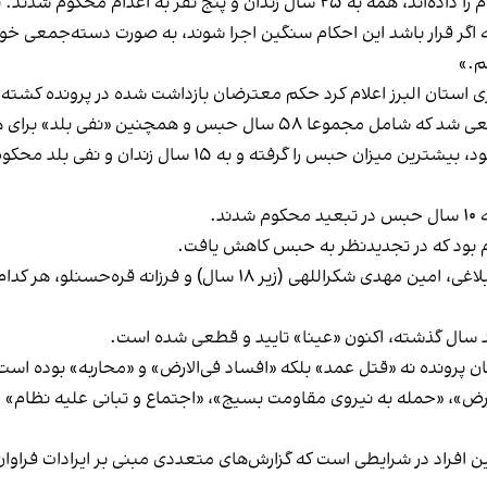
این کمیته به نقل از منبع آگاه اضافه کرد: «روزی که احکام را داده‌‎اند، همه به ۵
حکام اجرایی شوند و با هم یک قرار می‎‌گذارند که اگر قرار باشد این احکام سنگین اجرا شوند، 
م.»
استان البرز اعلام کرد حکم معترضان بازداشت شده در پرونده کشته
بس و همچنین «نفی بلد» برای هشت نفر است.
حمید قره‌حسنلو که پیش از این به اعدام محکوم شده بود، ب
د.
م بود که در تجدیدنظر به حبس کاهش یافت.
بر اساس این احکام همچنین محمدامین اخلاقی ساوجبلاغی، امین مهدی
 سال گذشته، اکنون «عینا» تایید و قطعی شده است.
 پرونده نه «قتل عمد» بلکه «افساد فی‌الارض» و «محاربه» بوده است
ین افراد در شرایطی است که گزارش‌های متعددی مبنی بر ایرادات فراوا