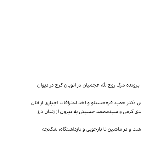
ونده مرگ روح‌الله عجمیان در اتوبان کرج در دیوان
این کمیته اضافه کرد: «در حالی که در ماه‌‏های گذشته اخبار و گزارش‌های مختلفی در مورد شکنجه متهمان این پرونده به خصوص دکتر حمید قره‌‎حسنلو و اخذ اعترافات اجباری از آنان
مهدی کرمی و سیدمحمد حسینی به بیرون از زندان درز
ه گفت: «پس از دستگیری بچه‌ها، آنها در حد مرگ شکنجه شده‎‌اند. از لحظه بازداشت و در ماشین تا بازجویی و بازداشتگاه، شکنجه