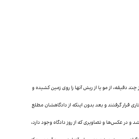
، برده‌اند توی حیاط، چشم‌‎بند زده‌اند. گفته‎‌اند که زانو بزنند و بعد از چند دقیقه، از مو یا از ریش آنها را روی زمین کشیده و
اری قرار گرفتند و بعد بدون اینکه از دادگاهشان مطلع
کمیته پیگیری وضعیت بازداشت‌شدگان نوشت که اولین جلسه دادگاه متهمان پرونده روح‌‎الله عجمیان روز ۹ آذر ماه ۱۴۰۱ برگزار شد و در عکس‌‎ها و تصاویری که از روز دادگاه وجود دارد،