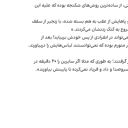
او افزود: «شکنجه به اشکال مختلف وجود داشته، به‌طوری که مشت‌ و لگد و استفاده از شوکر و ضربات متعدد برای مدت طولانی، از ساده‌‎ترین روش‎‌های شکنجه بوده که علیه این
الی که دست و پاهایش از عقب به هم بسته شده، با زنجیر از سقف
ی‌تواند در انفرادی از پس خودش بربیاید! بعد از
انتقالش به آن اتاق، یکی از زندانیان از دیدن وضعیت او از حال می‌رود. تمام سر و صورتش خونی بوده. در اثر شوکر، بدنش آن‌قدر متورم بوده که نمی‌توانستند لباس‌‎هایش را دربیاورند.
این منبع به نقل از سایر متهمان این پرونده گفت که «محمدمهدی کرمی و سیدمحمد حسینی بیش از دیگران مورد شکنجه قرار گرفتند؛ به طوری که مثلا اگر سایرین را ۲۰ دقیقه در