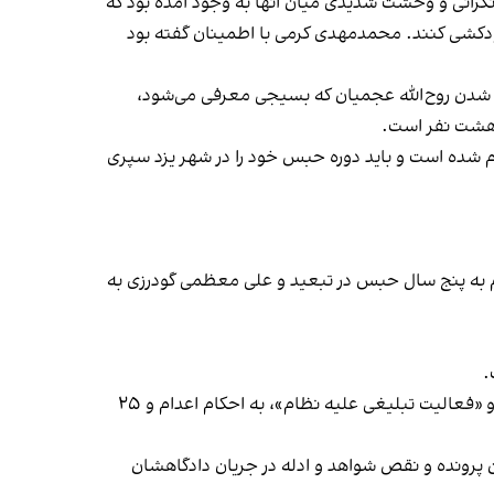
۲ سال زندان و پنج نفر به اعدام محکوم شدند. نگرانی و وحشت شدیدی میان آنها به وجود آمده بود که
به صورت دسته‌جمعی خودکشی کنند. محمدمهدی کرمی با اطمینان گفته بود
 شدن روح‌الله عجمیان که بسیجی معرفی می‌شود،
یشترین میزان حبس را گرفته و به ۱۵ سال زندان و نفی بلد محکوم شده است و باید دوره حبس خود را در شهر یزد سپری
 شکراللهی (زیر ۱۸ سال) و فرزانه قره‌حسنلو، هر کدام به پنج سال حبس در تبعید و علی معظمی گودرزی به
.
همه این ۱۶ نفر در دادگاه بدوی به اتهامات «افساد فی‌الارض»، «حمله به نیروی مقاومت بسیج»، «اجتماع و تبانی علیه نظام» و «فعالیت تبلیغی علیه نظام»، به احکام اعدام و ۲۵
ن پرونده و نقص شواهد و ادله در جریان دادگاهشان