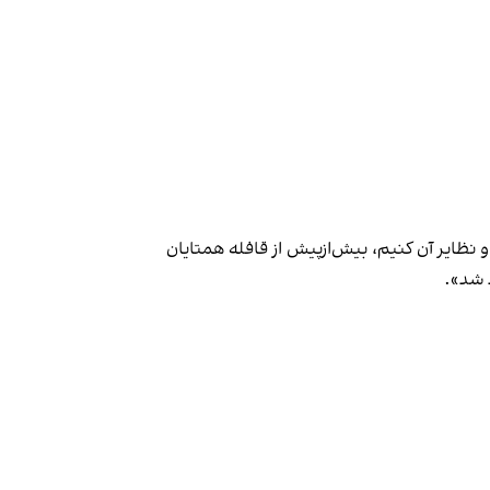
و نظایر آن کنیم، بیش‌از‌پیش از قافله همتایان
 شد».